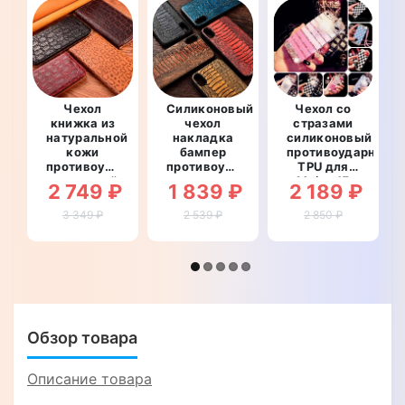
Чехол
Силиконовый
Чехол со
книжка из
чехол
стразами
натуральной
накладка
силиконовый
кожи
бампер
противоударный
противоударный
противоударный
TPU для
магнитный
со
Meizu 15
2 749 ₽
1 839 ₽
2 189 ₽
для Meizu
вставкой
"WALL
15
из
STAR"
3 349 ₽
2 539 ₽
2 850 ₽
"LEATHER
натуральной
STONE"
кожи для
Meizu 15
"GENUINE
LUX"
Обзор товара
Описание товара