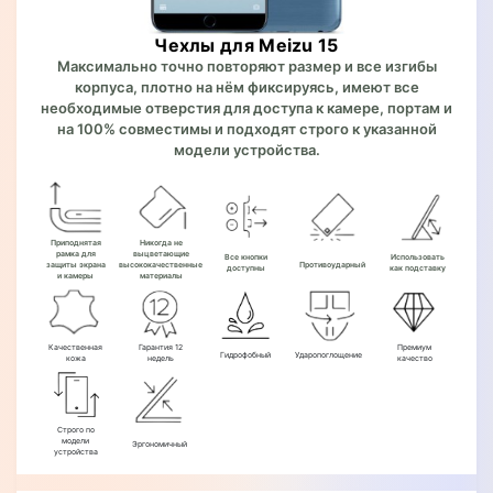
Чехлы для Meizu 15
Максимально точно повторяют размер и все изгибы
корпуса, плотно на нём фиксируясь, имеют все
необходимые отверстия для доступа к камере, портам и
на 100% совместимы и подходят строго к указанной
модели устройства.
Приподнятая
Никогда не
рамка для
выцветающие
Все кнопки
Использовать
защиты экрана
высококачественные
Противоударный
доступны
как подставку
и камеры
материалы
Качественная
Гарантия 12
Премиум
Гидрофобный
Ударопоглощение
кожа
недель
качество
Строго по
модели
Эргономичный
устройства