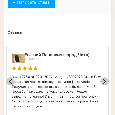
+ Написать отзыв
Отзывы
Чита)
Алексей Верегин
22.04.2024
023 Croco Paw.
Порадовал широкий ассортимент по каталог
 Apple.
чехлы, очень быстро оформил заказ. Чехол
ла по моей
Советую.
Чехол
й претензии.
 руке. Денег