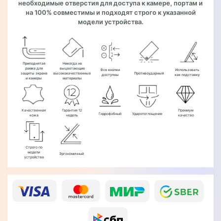
необходимые отверстия для доступа к камере, портам и
на 100% совместимы и подходят строго к указанной
модели устройства.
Приподнятая
Никогда не
рамка для
выцветающие
Все кнопки
Использовать
защиты экрана
высококачественные
Противоударный
доступны
как подставку
и камеры
материалы
Качественная
Гарантия 12
Премиум
Гидрофобный
Ударопоглощение
кожа
недель
качество
Строго по
модели
Эргономичный
устройства