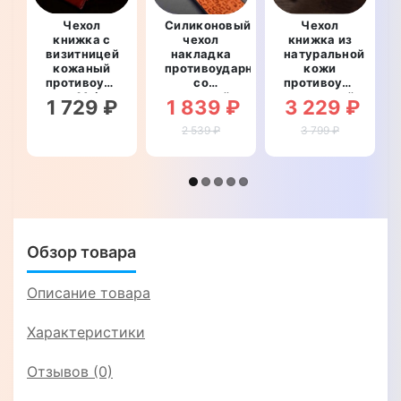
Чехол
Силиконовый
Чехол
книжка с
чехол
книжка из
визитницей
накладка
натуральной
кожаный
противоударный
кожи
противоударный
со
противоударный
для Meizu
вставкой
магнитный
1 729 ₽
1 839 ₽
3 229 ₽
15
из
для Meizu
"BENTYAGA"
натуральной
15 "CROCO
2 539 ₽
3 799 ₽
кожи для
CREAST"
Meizu 15
"GENUINE
ЛЕОПАРД"
Обзор товара
Описание товара
Характеристики
Отзывов (0)