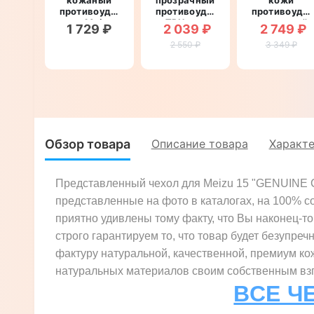
противоударный
противоударный
противоуда
для Meizu
TPU для
магнитный
1 729 ₽
2 039 ₽
2 749 ₽
15
Meizu 15
для Meizu
"BENTYAGA"
"ROYALER"
2 550 ₽
15 "CRUCIS"
3 349 ₽
Обзор товара
Описание товара
Характ
Представленный чехол для Meizu 15 "GENUINE С
представленные на фото в каталогах, на 100% с
приятно удивлены тому факту, что Вы наконец-то 
строго гарантируем то, что товар будет безупреч
фактуру натуральной, качественной, премиум ко
натуральных материалов своим собственным взгл
ВСЕ Ч