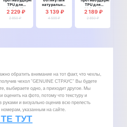
TPU для
натуральной
TPU для
ма
Meizu 15
кожей для
Meizu 15
про
2 229 ₽
3 139 ₽
2 189 ₽
3
"SWAROV
Meizu 15
"WALL
дл
LUXURY"
2 850 ₽
"SIGNATURE
4 599 ₽
2 850 ₽
STAR"
СТРАУС"
"O
L
но обратить внимание на тот факт, что чехлы,
е. получив чехол "GENUINE СТРАУС" Вы будете
те, выбираете одно, а приходит другое. Мы
и оценить на фото, потому что текстуру и
в руками и визуально оценив всю прелесть
 номерам, указанным на сайте.
ТЕ ТУТ