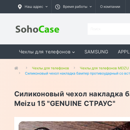
Наш адрес
Время работы
О компании
Чехлы для телефонов
SAMSUNG
APPL
GOOGLE
MEIZU
ASUS
Чехлы для телефонов
Чехлы для телефонов MEIZU
Силиконовый чехол накладка бампер противоударный со вст
Силиконовый чехол накладка б
Meizu 15 "GENUINE СТРАУС"