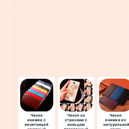
Чехол
Чехол со
Чехол
книжка с
стразами с
книжка из
визитницей
кольцом
натурально
кожаный
прозрачный
кожи