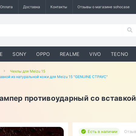
Оплата
Доставка
Контакты
Отзывы о магазине sohocase
E
SONY
OPPO
REALME
VIVO
TECNO
Чехлы для Meizu 15
авкой из натуральной кожи для Meizu 15 "GENUINE СТРАУС"
ампер противоударный со вставкой
Есть в наличии
Отзыв