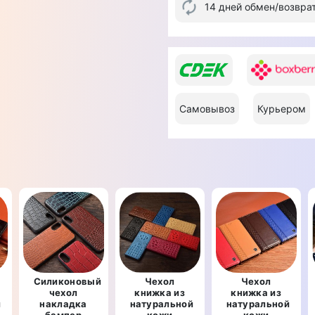
14 дней обмен/возвра
Самовывоз
Курьером
Силиконовый
Чехол
Чехол
чехол
книжка из
книжка из
й
накладка
натуральной
натуральной
бампер
кожи
кожи