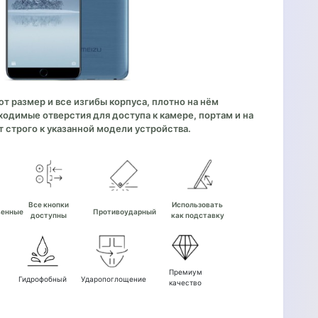
 размер и все изгибы корпуса, плотно на нём
одимые отверстия для доступа к камере, портам и на
 строго к указанной модели устройства.
е
Все кнопки
Использовать
венные
Противоударный
доступны
как подставку
Премиум
Гидрофобный
Ударопоглощение
качество