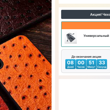
Акция! Чех
Универсальный 
До окончания акции
08
00
51
31
Дней
Часов
Минут
Секунд