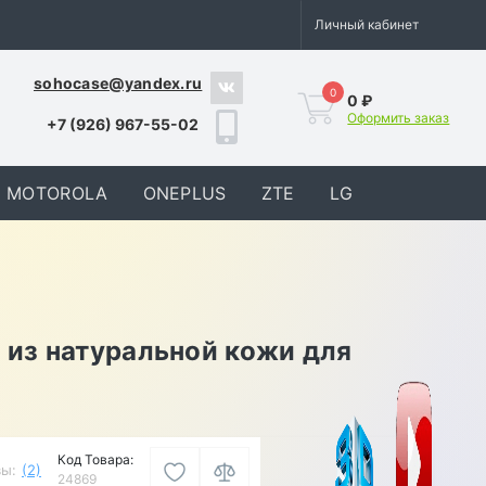
Личный кабинет
sohocase@yandex.ru
0
0 ₽
Оформить заказ
+7 (926) 967-55-02
MOTOROLA
ONEPLUS
ZTE
LG
 из натуральной кожи для
Код Товара:
ы:
(2)
24869