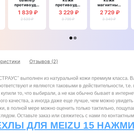
рный
противоударный
противоударный
магнитный
со
магнитный
противоударный
1 839 ₽
3 229 ₽
2 729 ₽
вставкой из
для Meizu
для Meizu
натуральной
2 539 ₽
15 "CROCO
3 799 ₽
3 349 ₽
15
кожи для
CREAST"
"BOTTEGA"
Meizu 15
"GENUINE
КРОКОДИЛ"
еристики
Отзывов (2)
ТРАУС" выполнен из натуральной кожи премиум класса. Важ
оответствуют и являются таковыми в действительности, т.
купили то, что выбирали, а не как обычно бывает в интерне
ного качества, а иногда даже еще лучше, чем можно увидеть 
жи, в полной мере можно оценить только тактильно, пощупа
ядом. Оставьте заказ или свяжитесь с нами по контактным
ЕХЛЫ ДЛЯ MEIZU 15 НАЖМИ