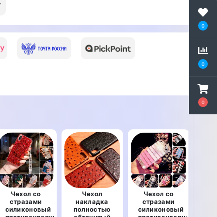
т
0
0
0
Чехол со
Чехол
Чехол со
стразами
накладка
стразами
кн
силиконовый
полностью
силиконовый
нат
противоударный
обтянутый
противоударный
LU