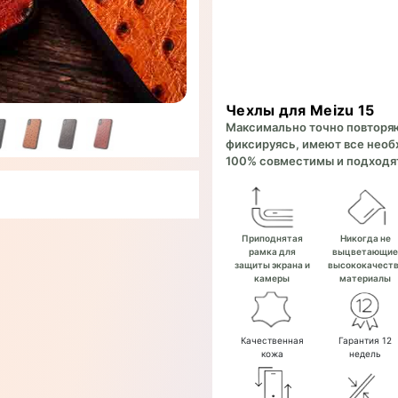
Чехлы для Meizu 15
Максимально точно повторяют
фиксируясь, имеют все необх
100% совместимы и подходят
Приподнятая
Никогда не
рамка для
выцветающи
защиты экрана и
высококачест
камеры
материалы
Качественная
Гарантия 12
кожа
недель