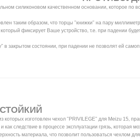
нальном силиконовом качественном основании, которое по в
овлен таким образом, что торцы "книжки" на пару миллимет
который фиксирует Ваше устройство, т.е. при падении буде
у" в закрытом состоянии, при падении не позволят ей само
СТОЙКИЙ
з которых изготовлен чехол "PRIVILEGE" для Meizu 15, пра
 и как следствие в процессе эксплуатации грязь, которая мо
ерхность материала, что позволит пользоваться чехлом для