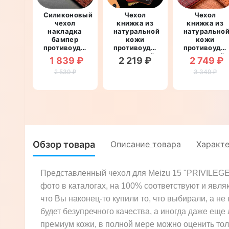
Силиконовый
Чехол
Чехол
чехол
книжка из
книжка из
накладка
натуральной
натурально
бампер
кожи
кожи
противоударный
противоударный
противоуда
со
магнитный
магнитный
1 839 ₽
2 219 ₽
2 749 ₽
вставкой из
для Meizu
для Meizu
натуральной
2 539 ₽
15 "CLASIC"
3 349 ₽
15
кожи для
"LEATHER
Meizu 15
STONE"
"GENUINE
РЕПТИЛИЯ"
Обзор товара
Описание товара
Характ
Представленный чехол для Meizu 15 "PRIVILEGE"
фото в каталогах, на 100% соответствуют и явля
что Вы наконец-то купили то, что выбирали, а не
будет безупречного качества, а иногда даже еще 
премиум кожи, в полной мере можно оценить тол