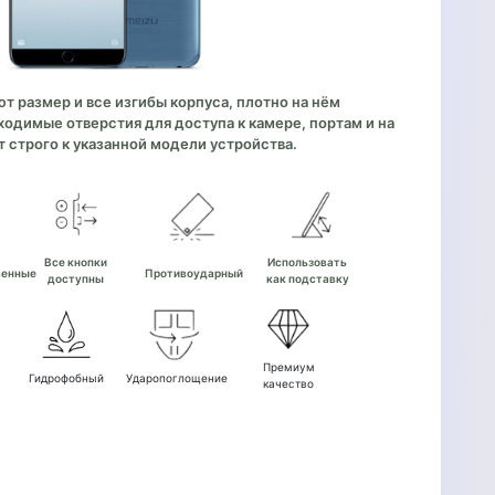
 размер и все изгибы корпуса, плотно на нём
одимые отверстия для доступа к камере, портам и на
 строго к указанной модели устройства.
е
Все кнопки
Использовать
венные
Противоударный
доступны
как подставку
Премиум
Гидрофобный
Ударопоглощение
качество