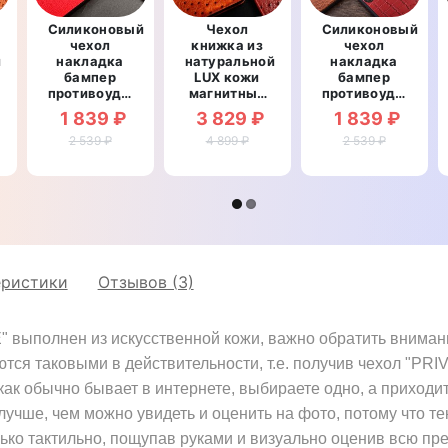
Силиконовый
Чехол
Силиконовый
чехол
книжка из
чехол
й
накладка
натуральной
накладка
бампер
LUX кожи
бампер
рный
противоударный
магнитный
противоударный
со
противоударный
со
1 839 ₽
3 829 ₽
1 839 ₽
вставкой из
для Meizu
вставкой из
натуральной
2 539 ₽
4 899 ₽
15
натуральной
2 539 ₽
кожи для
"OSTRICH"
кожи для
Meizu 15
Meizu 15
"GENUINE
"GENUINE
ФЛОТАР"
КРОКОДИЛ"
еристики
Отзывов (3)
 выполнен из искусственной кожи, важно обратить внимани
ются таковыми в действительности, т.е. получив чехол "PRI
 как обычно бывает в интернете, выбираете одно, а приходит
лучше, чем можно увидеть и оценить на фото, потому что те
ько тактильно, пощупав руками и визуально оценив всю пр