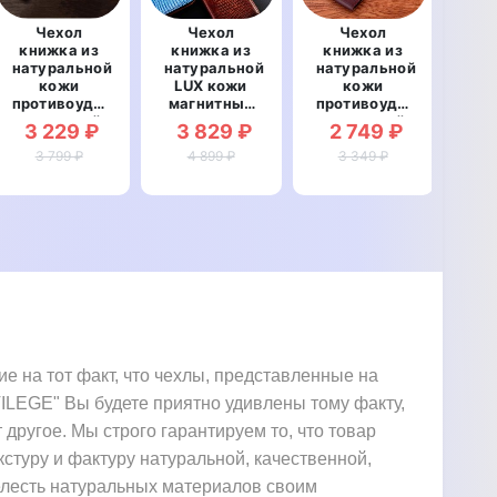
Чехол
Чехол
Чехол
книжка из
книжка из
книжка из
к
натуральной
натуральной
натуральной
ма
кожи
LUX кожи
кожи
про
противоударный
магнитный
противоударный
дл
магнитный
противоударный
магнитный
1
3 229 ₽
3 829 ₽
2 749 ₽
1
для Meizu
для Meizu
для Meizu
15 "CROCO
3 799 ₽
15 "ВАРАН"
4 899 ₽
15 "CRUCIS"
3 349 ₽
CREAST"
е на тот факт, что чехлы, представленные на
VILEGE" Вы будете приятно удивлены тому факту,
 другое. Мы строго гарантируем то, что товар
кстуру и фактуру натуральной, качественной,
елесть натуральных материалов своим