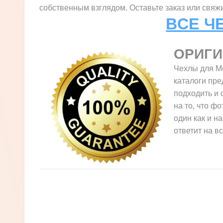
собственным взглядом. Оставьте заказ или свяж
ВСЕ Ч
ОРИГ
Чехлы для Me
каталоги пре
подходить и 
на то, что ф
один как и н
ответит на в