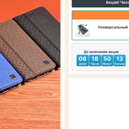
Акция! Чех
Универсальный 
До окончания акции
06
18
50
11
Дней
Часов
Минут
Секунд