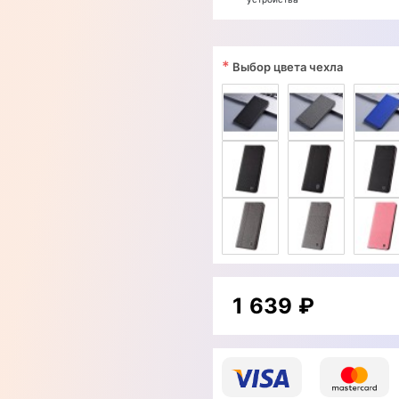
*
Выбор цвета чехла
1 639 ₽