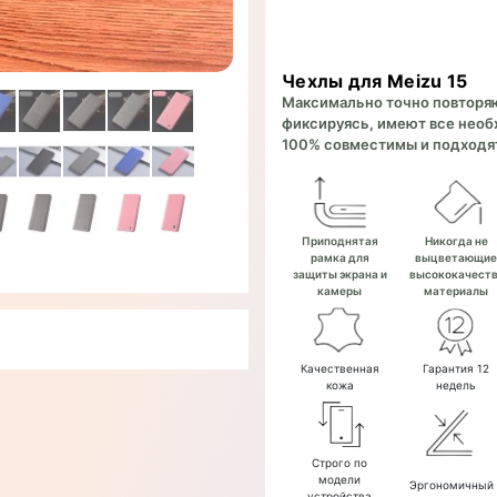
Чехлы для Meizu 15
Максимально точно повторяют
фиксируясь, имеют все необх
100% совместимы и подходят
Приподнятая
Никогда не
рамка для
выцветающи
защиты экрана и
высококачест
камеры
материалы
Качественная
Гарантия 12
кожа
недель
Строго по
модели
Эргономичный
устройства