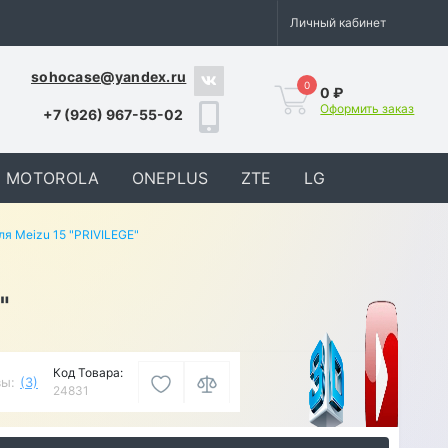
Личный кабинет
sohocase@yandex.ru
0
0 ₽
Оформить заказ
+7 (926) 967-55-02
MOTOROLA
ONEPLUS
ZTE
LG
я Meizu 15 "PRIVILEGE"
"
Код Товара:
ы:
(3)
24831