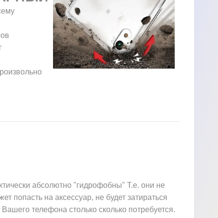
сему
ров
т
произвольно
ктически абсолютно "гидрофобны" Т.е. они не
жет попасть на аксессуар, не будет затираться
 Вашего телефона столько сколько потребуется.