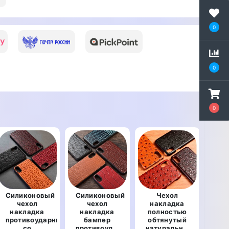
0
0
0
Силиконовый
Силиконовый
Чехол
чехол
чехол
накладка
на
накладка
накладка
полностью
по
противоударный
бампер
обтянутый
об
со
противоударный
натуральной
нат