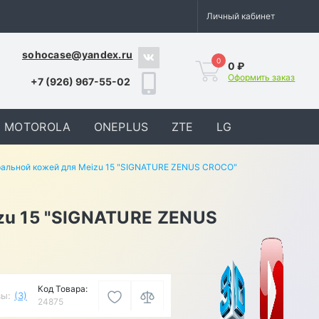
Личный кабинет
sohocase@yandex.ru
0
0 ₽
Оформить заказ
+7 (926) 967-55-02
MOTOROLA
ONEPLUS
ZTE
LG
ральной кожей для Meizu 15 "SIGNATURE ZENUS CROCO"
zu 15 "SIGNATURE ZENUS
Код Товара:
ы:
(3)
24875