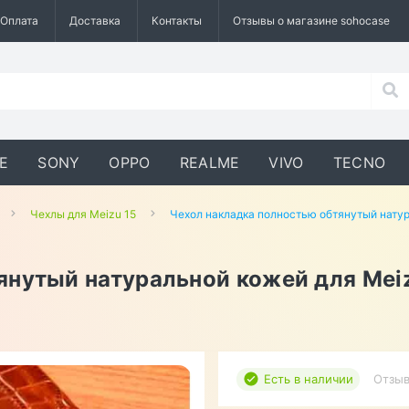
Оплата
Доставка
Контакты
Отзывы о магазине sohocase
E
SONY
OPPO
REALME
VIVO
TECNO
Чехлы для Meizu 15
Чехол накладка полностью обтянутый нату
янутый натуральной кожей для Mei
Есть в наличии
Отзыв