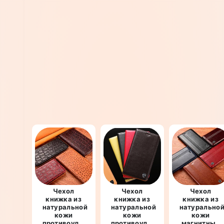
Чехол
Чехол
Чехол
книжка из
книжка из
книжка из
натуральной
натуральной
натурально
кожи
кожи
кожи
противоударный
противоударный
магнитный