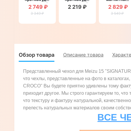
магнитный
магнитный
противоуда
2 749 ₽
2 219 ₽
2 829 ₽
для Meizu
для Meizu
для Meizu
3 349 ₽
15
15 "CLASIC"
15 "ITALIAN"
3 549 ₽
"LEATHER
STONE"
Обзор товара
Описание товара
Характ
Представленный чехол для Meizu 15 "SIGNATUR
что чехлы, представленные на фото в каталогах
CROCO" Вы будете приятно удивлены тому факту, 
приходит другое. Мы строго гарантируем то, что 
что текстуру и фактуру натуральной, качественн
прелесть натуральных материалов своим собстве
ВСЕ Ч