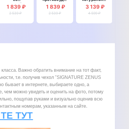
вставкой из
со
кожей для
ко
1 839 ₽
1 839 ₽
3 139 ₽
3
натуральной
вставкой из
Meizu 15
M
кожи для
2 539 ₽
натуральной
2 539 ₽
"SIGNATURE
4 599 ₽
"SI
Meizu 15
кожи для
СТРАУС"
"GENUINE
Meizu 15
ЛЕОПАРД"
"GENUINE
КРОКОДИЛ"
асса. Важно обратить внимание на тот факт,
льности, т.е. получив чехол "SIGNATURE ZENUS
но бывает в интернете, выбираете одно, а
е, чем можно увидеть и оценить на фото, потому
тильно, пощупав руками и визуально оценив всю
онтактным номерам, указанным на сайте.
ТЕ ТУТ