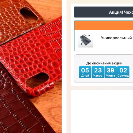
Акция! Чех
Универсальный 
До окончания акции
05
23
39
00
Дней
Часов
Минут
Секунд