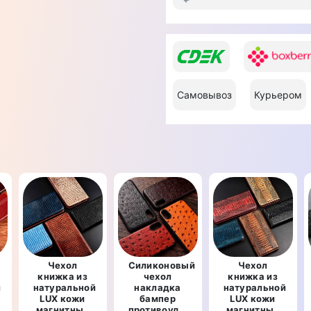
Самовывоз
Курьером
Чехол
Силиконовый
Чехол
книжка из
чехол
книжка из
й
натуральной
накладка
натуральной
LUX кожи
бампер
LUX кожи
магнитный
противоударный
магнитный