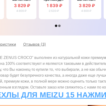
рный
противоударный
со
противоударный
3 829 ₽
1 839 ₽
3 829 ₽
для Meizu
вставкой из
для Meizu
15 "ВАРАН"
4 899 ₽
натуральной
2 539 ₽
4 899 ₽
15
кожи для
"OSTRICH
Meizu 15
LUXURY"
"GENUINE
СТРАУС"
еристики
Отзывов (3)
E ZENUS CROCO" выполнен из натуральной кожи премиум кл
, на 100% соответствуют и являются таковыми в действите
что Вы наконец-то купили то, что выбирали, а не как обыч
товар будет безупречного качества, а иногда даже еще лучш
ой, премиум кожи, в полной мере можно оценить только так
нным взглядом. Оставьте заказ или свяжитесь с нами по к
ЕХЛЫ ДЛЯ MEIZU 15 НАЖМИ