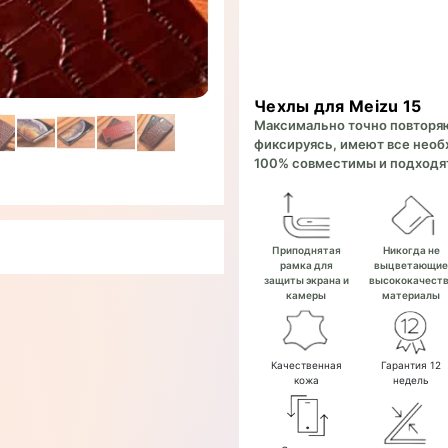
Чехлы для Meizu 15
Максимально точно повторяют
фиксируясь, имеют все необх
100% совместимы и подходят
Приподнятая
Никогда не
рамка для
выцветающи
защиты экрана и
высококачест
камеры
материалы
Качественная
Гарантия 12
кожа
недель