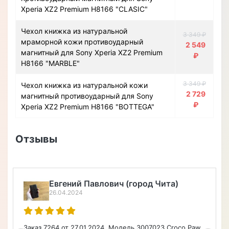
Xperia XZ2 Premium H8166 "CLASIC"
Чехол книжка из натуральной
3 349 ₽
мраморной кожи противоударный
2 549
магнитный для Sony Xperia XZ2 Premium
₽
H8166 "MARBLE"
3 349 ₽
Чехол книжка из натуральной кожи
2 729
магнитный противоударный для Sony
₽
Xperia XZ2 Premium H8166 "BOTTEGA"
Отзывы
Евгений Павлович (город Чита)
26.04.2024
Заказ 7264 от 27.01.2024. Модель 3007023 Croco Paw.