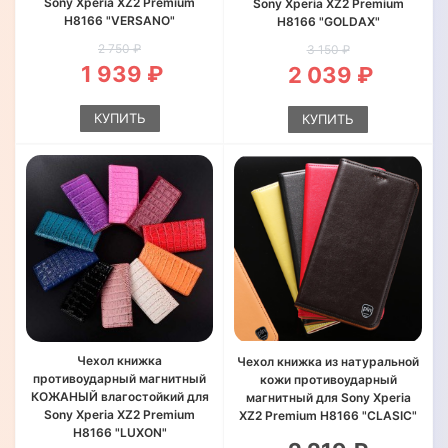
Sony Xperia XZ2 Premium
Sony Xperia XZ2 Premium
H8166 "VERSANO"
H8166 "GOLDAX"
2 750 ₽
3 150 ₽
1 939 ₽
2 039 ₽
КУПИТЬ
КУПИТЬ
Чехол книжка
Чехол книжка из натуральной
противоударный магнитный
кожи противоударный
КОЖАНЫЙ влагостойкий для
магнитный для Sony Xperia
Sony Xperia XZ2 Premium
XZ2 Premium H8166 "CLASIC"
H8166 "LUXON"