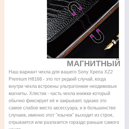
МАГНИТНЫЙ
Наш вариант чехла для вашего Sony Xperia XZ2
Premium H8166 - это тот редкий случай, когда
внутри чехла встроены ультратонкие неодимовые
магниты. Хлястик - часть чехла книжки который
обычно фиксирует её и закрывает, однако это
самое слабое место аксессуара, и в большинстве
случаев, именно этот "язычок" выходит из строя,
отрывается или разлазится гораздо раньше самого