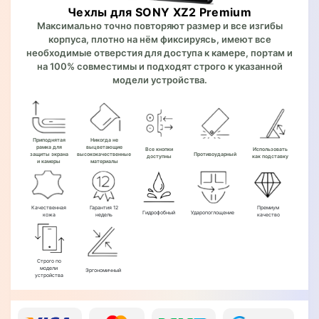
Чехлы для SONY XZ2 Premium
Максимально точно повторяют размер и все изгибы
корпуса, плотно на нём фиксируясь, имеют все
необходимые отверстия для доступа к камере, портам и
на 100% совместимы и подходят строго к указанной
модели устройства.
Приподнятая
Никогда не
рамка для
выцветающие
Все кнопки
Использовать
защиты экрана
высококачественные
Противоударный
доступны
как подставку
и камеры
материалы
Качественная
Гарантия 12
Премиум
Гидрофобный
Ударопоглощение
кожа
недель
качество
Строго по
модели
Эргономичный
устройства