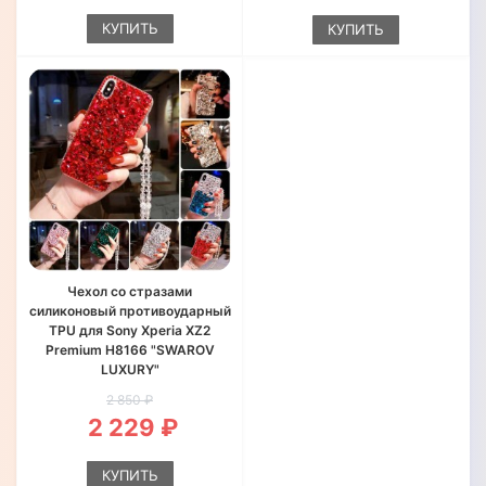
КУПИТЬ
КУПИТЬ
Чехол со стразами
силиконовый противоударный
TPU для Sony Xperia XZ2
Premium H8166 "SWAROV
LUXURY"
2 850 ₽
2 229 ₽
КУПИТЬ