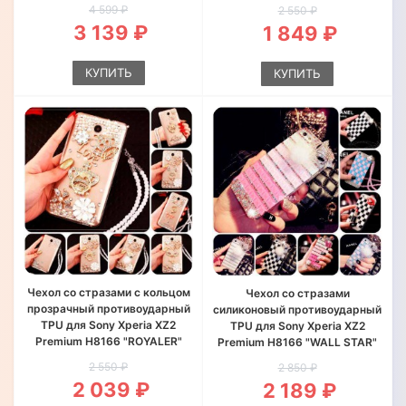
4 599 ₽
2 550 ₽
3 139 ₽
1 849 ₽
КУПИТЬ
КУПИТЬ
Чехол со стразами с кольцом
Чехол со стразами
прозрачный противоударный
силиконовый противоударный
TPU для Sony Xperia XZ2
TPU для Sony Xperia XZ2
Premium H8166 "ROYALER"
Premium H8166 "WALL STAR"
2 550 ₽
2 850 ₽
2 039 ₽
2 189 ₽