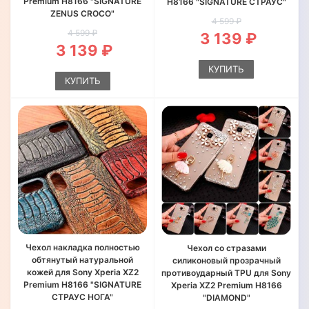
Premium H8166 "SIGNATURE
H8166 "SIGNATURE СТРАУС"
ZENUS CROCO"
4 599 ₽
4 599 ₽
3 139 ₽
3 139 ₽
КУПИТЬ
КУПИТЬ
Чехол накладка полностью
Чехол со стразами
обтянутый натуральной
силиконовый прозрачный
кожей для Sony Xperia XZ2
противоударный TPU для Sony
Premium H8166 "SIGNATURE
Xperia XZ2 Premium H8166
СТРАУС НОГА"
"DIAMOND"