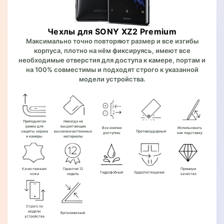
Чехлы для SONY XZ2 Premium
Максимально точно повторяют размер и все изгибы
корпуса, плотно на нём фиксируясь, имеют все
необходимые отверстия для доступа к камере, портам и
на 100% совместимы и подходят строго к указанной
модели устройства.
Приподнятая
Никогда не
рамка для
выцветающие
Все кнопки
Использовать
защиты экрана
высококачественные
Противоударный
доступны
как подставку
и камеры
материалы
Качественная
Гарантия 12
Премиум
Гидрофобный
Ударопоглощение
кожа
недель
качество
Строго по
модели
Эргономичный
устройства