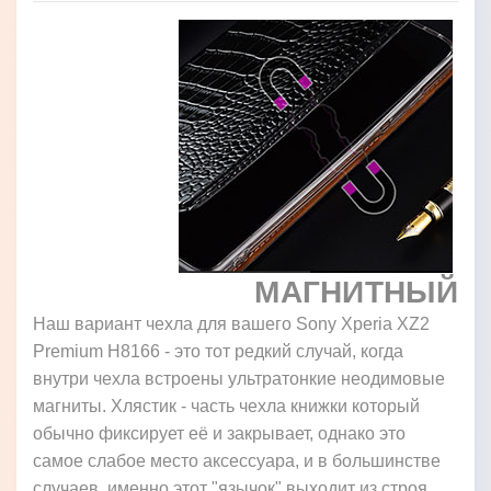
МАГНИТНЫЙ
Наш вариант чехла для вашего Sony Xperia XZ2
Premium H8166 - это тот редкий случай, когда
внутри чехла встроены ультратонкие неодимовые
магниты. Хлястик - часть чехла книжки который
обычно фиксирует её и закрывает, однако это
самое слабое место аксессуара, и в большинстве
случаев, именно этот "язычок" выходит из строя,