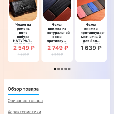
Чехол на
Чехол
Чехол
ремень
книжка из
книжка
пояс
натуральной
противоударный
кобура
кожи
магнитный
НАТУРАЛЬНАЯ
противоударный
для Sony
ПРЕМИУМ
магнитный
Xperia XZ2
2 549 ₽
2 749 ₽
1 639 ₽
КОЖА для
для Sony
Premium
телефона
Xperia XZ2
H8166
4 350 ₽
3 349 ₽
Sony
Premium
"PRIVILEGE"
Xperia XZ2
H8166
Premium
"TOROS"
H8166
"FLOTAR"
Обзор товара
Описание товара
Характеристики