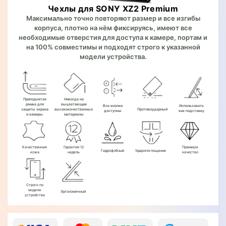
Чехлы для SONY XZ2 Premium
Максимально точно повторяют размер и все изгибы
корпуса, плотно на нём фиксируясь, имеют все
необходимые отверстия для доступа к камере, портам и
на 100% совместимы и подходят строго к указанной
модели устройства.
Приподнятая
Никогда не
рамка для
выцветающие
Все кнопки
Использовать
защиты экрана
высококачественные
Противоударный
доступны
как подставку
и камеры
материалы
Качественная
Гарантия 12
Премиум
Гидрофобный
Ударопоглощение
кожа
недель
качество
Строго по
модели
Эргономичный
устройства