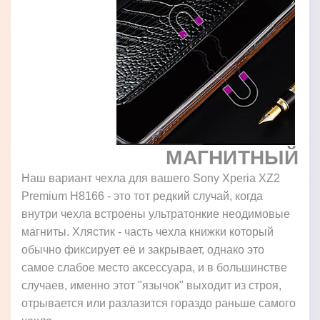
МАГНИТНЫЙ
Наш вариант чехла для вашего Sony Xperia XZ2
Premium H8166 - это тот редкий случай, когда
внутри чехла встроены ультратонкие неодимовые
магниты. Хлястик - часть чехла книжки который
обычно фиксирует её и закрывает, однако это
самое слабое место аксессуара, и в большинстве
случаев, именно этот "язычок" выходит из строя,
отрывается или разлазится гораздо раньше самого