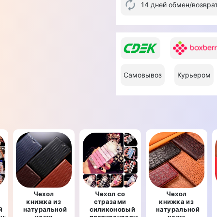
14 дней обмен/возвра
Самовывоз
Курьером
Чехол
Чехол со
Чехол
книжка из
стразами
книжка из
й
натуральной
силиконовый
натуральной
рный
кожи
противоударный
кожи