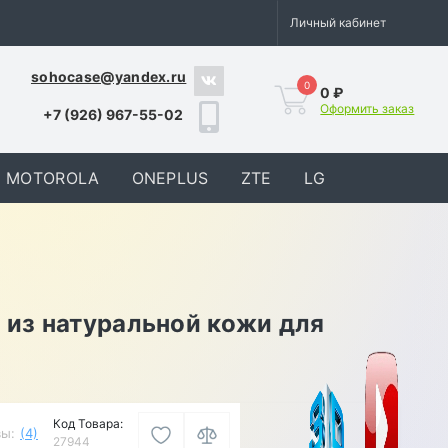
Личный кабинет
sohocase@yandex.ru
0
0 ₽
Оформить заказ
+7 (926) 967-55-02
MOTOROLA
ONEPLUS
ZTE
LG
 из натуральной кожи для
Код Товара:
ы:
(4)
27944