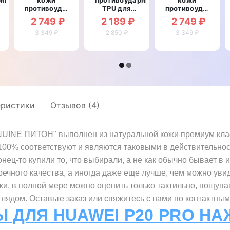
противоударный
TPU для
противоударный
магнитный
Huawei P20
магнитный
2 749 ₽
2 189 ₽
2 749 ₽
для Huawei
Pro "WALL
для Huawei
P20 Pro
3 349 ₽
2 850 ₽
STAR"
P20 Pro
3 349 ₽
"TOROS"
"LEATHER
STONE"
еристики
Отзывов (4)
UINE ПИТОН" выполнен из натуральной кожи премиум класс
 100% соответствуют и являются таковыми в действительно
нец-то купили то, что выбирали, а не как обычно бывает в 
речного качества, а иногда даже еще лучше, чем можно увид
жи, в полной мере можно оценить только тактильно, пощупа
ядом. Оставьте заказ или свяжитесь с нами по контактным
Ы ДЛЯ HUAWEI P20 PRO НА