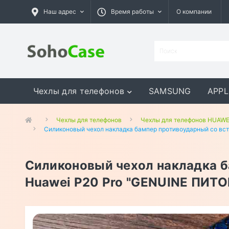
Наш адрес
Время работы
О компании
Чехлы для телефонов
SAMSUNG
APPL
GOOGLE
MEIZU
ASUS
Чехлы для телефонов
Чехлы для телефонов HUAWE
Силиконовый чехол накладка бампер противоударный со вст
Силиконовый чехол накладка б
Huawei P20 Pro "GENUINE ПИТО