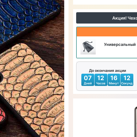
Акция! Чех
Универсальный 
До окончания акции
07
12
16
10
Дней
Часов
Минут
Секунд