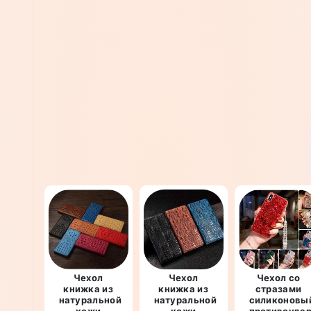
Чехол
Чехол
Чехол со
книжка из
книжка из
стразами
натуральной
натуральной
силиконовы
кожи
кожи
противоуда