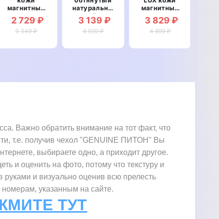
магнитный
натуральной
магнитный
противоударный
кожей для
противоударный
про
2 729 ₽
3 139 ₽
3 829 ₽
2
для Huawei
Huawei P20
для Huawei
ма
P20 Pro
3 349 ₽
4 599 ₽
Pro
P20 Pro
4 899 ₽
дл
"BOTTEGA"
"SIGNATURE
"ВАРАН"
P
СТРАУС
"M
НОГА"
а. Важно обратить внимание на тот факт, что
сти, т.е. получив чехол "GENUINE ПИТОН" Вы
интернете, выбираете одно, а приходит другое.
еть и оценить на фото, потому что текстуру и
в руками и визуально оценив всю прелесть
 номерам, указанным на сайте.
ЖМИТЕ ТУТ