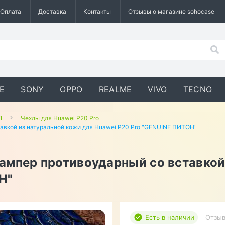
Оплата
Доставка
Контакты
Отзывы о магазине sohocase
E
SONY
OPPO
REALME
VIVO
TECNO
I
Чехлы для Huawei P20 Pro
авкой из натуральной кожи для Huawei P20 Pro "GENUINE ПИТОН"
ампер противоударный со вставкой
Н"
Есть в наличии
Отзыв