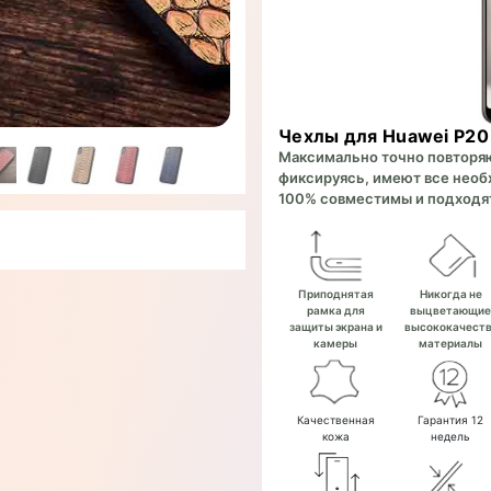
Чехлы для Huawei P20
Максимально точно повторяют
фиксируясь, имеют все необх
100% совместимы и подходят
Приподнятая
Никогда не
рамка для
выцветающи
защиты экрана и
высококачест
камеры
материалы
Качественная
Гарантия 12
кожа
недель