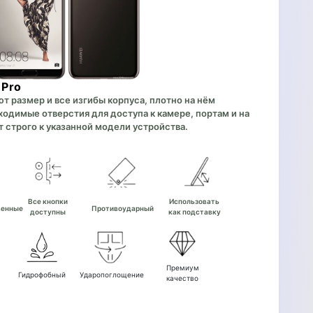
 Pro
 размер и все изгибы корпуса, плотно на нём
одимые отверстия для доступа к камере, портам и на
 строго к указанной модели устройства.
е
Все кнопки
Использовать
венные
Противоударный
доступны
как подставку
Премиум
Гидрофобный
Ударопоглощение
качество