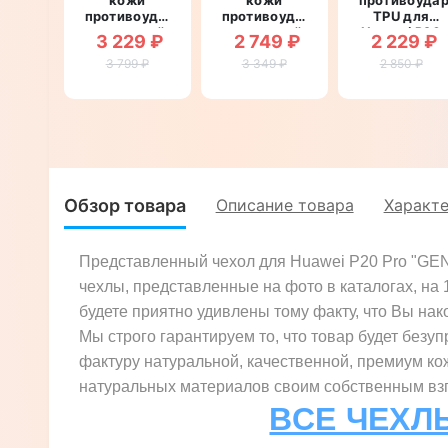
противоударный
противоударный
TPU для
магнитный
магнитный
Huawei P20
3 229 ₽
2 749 ₽
2 229 ₽
для Huawei
для Huawei
Pro
P20 Pro
3 799 ₽
P20 Pro
3 349 ₽
"SWAROV
2 850 ₽
"CROCO
"CROCO
LUXURY"
CREAST"
PAW"
Обзор товара
Описание товара
Характ
Представленный чехол для Huawei P20 Pro "GEN
чехлы, представленные на фото в каталогах, на
будете приятно удивлены тому факту, что Вы нако
Мы строго гарантируем то, что товар будет безуп
фактуру натуральной, качественной, премиум ко
натуральных материалов своим собственным взгл
ВСЕ ЧЕХЛ