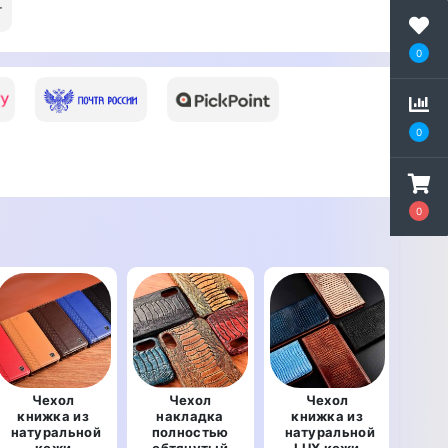
т
0
0
0
Чехол
Чехол
Чехол
книжка из
накладка
книжка из
кн
натуральной
полностью
натуральной
нат
кожи
обтянутый
LUX кожи
мр