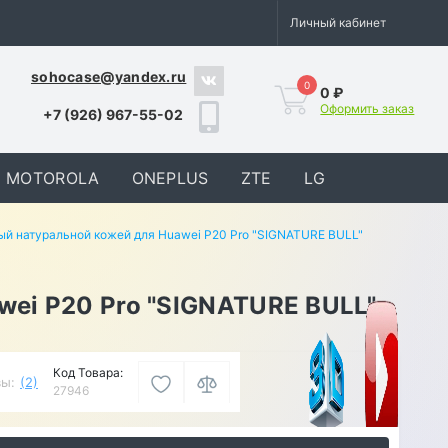
Личный кабинет
sohocase@yandex.ru
0
0 ₽
Оформить заказ
+7 (926) 967-55-02
MOTOROLA
ONEPLUS
ZTE
LG
ый натуральной кожей для Huawei P20 Pro "SIGNATURE BULL"
wei P20 Pro "SIGNATURE BULL"
Код Товара:
ы:
(2)
27946