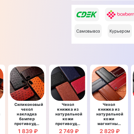
Самовывоз
Курьером
Силиконовый
Чехол
Чехол
чехол
книжка из
книжка из
й
накладка
натуральной
натуральной
бампер
кожи
кожи
рный
противоударный
противоударный
магнитный
со
магнитный
противоударный
1 839 ₽
2 749 ₽
2 829 ₽
вставкой из
для Huawei
для Huawei