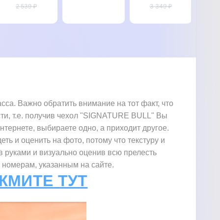
натуральной
2 539 ₽
P20 Pro
3 349 ₽
нат
кожи для
"BOTTEGA"
ко
Huawei P20
Hu
Pro
"GENUINE
"G
ФЛОТАР"
РЕ
а. Важно обратить внимание на тот факт, что
сти, т.е. получив чехол "SIGNATURE BULL" Вы
интернете, выбираете одно, а приходит другое.
еть и оценить на фото, потому что текстуру и
в руками и визуально оценив всю прелесть
 номерам, указанным на сайте.
ЖМИТЕ ТУТ