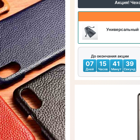
Акция! Чех
Универсальный 
До окончания акции
07
15
41
37
Дней
Часов
Минут
Секунд