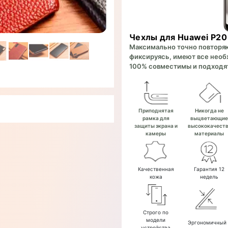
Чехлы для Huawei P20
Максимально точно повторяют
фиксируясь, имеют все необх
100% совместимы и подходят
Приподнятая
Никогда не
рамка для
выцветающи
защиты экрана и
высококачест
камеры
материалы
Качественная
Гарантия 12
кожа
недель
Строго по
модели
Эргономичный
устройства