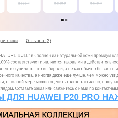
натуральной
2 539 ₽
P20 Pro
3 349 ₽
P20 Pro
3 549 ₽
кожи для
"KEVLARO"
"ITALIAN"
Huawei P20
Pro
"GENUINE
СТРАУС"
еристики
Отзывов (2)
NATURE BULL" выполнен из натуральной кожи премиум класс
 100% соответствуют и являются таковыми в действительно
нец-то купили то, что выбирали, а не как обычно бывает в 
речного качества, а иногда даже еще лучше, чем можно увид
жи, в полной мере можно оценить только тактильно, пощупа
ядом. Оставьте заказ или свяжитесь с нами по контактным
Ы ДЛЯ HUAWEI P20 PRO НА