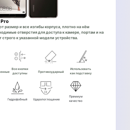
 Pro
 размер и все изгибы корпуса, плотно на нём
одимые отверстия для доступа к камере, портам и на
 строго к указанной модели устройства.
е
Все кнопки
Использовать
венные
Противоударный
доступны
как подставку
Премиум
Гидрофобный
Ударопоглощение
качество