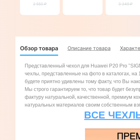
2 550 ₽
Pro
P20 Pro
3 349 ₽
"ROYALER"
"CRUCIS"
Обзор товара
Описание товара
Характ
Представленный чехол для Huawei P20 Pro "SIG
чехлы, представленные на фото в каталогах, на
будете приятно удивлены тому факту, что Вы нако
Мы строго гарантируем то, что товар будет безуп
фактуру натуральной, качественной, премиум ко
натуральных материалов своим собственным взгл
ВСЕ ЧЕХЛ