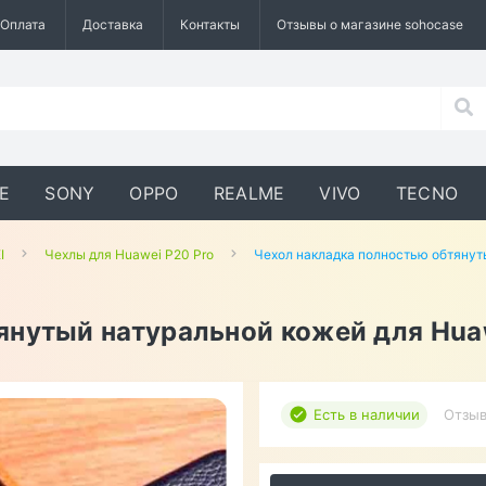
Оплата
Доставка
Контакты
Отзывы о магазине sohocase
E
SONY
OPPO
REALME
VIVO
TECNO
I
Чехлы для Huawei P20 Pro
Чехол накладка полностью обтянут
янутый натуральной кожей для Hua
Есть в наличии
Отзыв