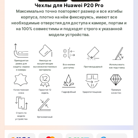
Чехлы для Huawei P20 Pro
Максимально точно повторяют размер и все изгибы
корпуса, плотно на нём фиксируясь, имеют все
необходимые отверстия для доступа к камере, портам и
на 100% совместимы и подходят строго к указанной
модели устройства.
Приподнятая
Никогда не
рамка для
выцветающие
Все кнопки
Использовать
защиты экрана
высококачественные
Противоударный
доступны
как подставку
и камеры
материалы
Качественная
Гарантия 12
Премиум
Гидрофобный
Ударопоглощение
кожа
недель
качество
Строго по
модели
Эргономичный
устройства