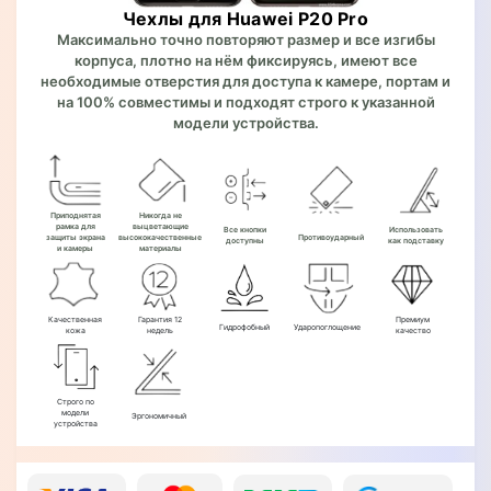
Чехлы для Huawei P20 Pro
Максимально точно повторяют размер и все изгибы
корпуса, плотно на нём фиксируясь, имеют все
необходимые отверстия для доступа к камере, портам и
на 100% совместимы и подходят строго к указанной
модели устройства.
Приподнятая
Никогда не
рамка для
выцветающие
Все кнопки
Использовать
защиты экрана
высококачественные
Противоударный
доступны
как подставку
и камеры
материалы
Качественная
Гарантия 12
Премиум
Гидрофобный
Ударопоглощение
кожа
недель
качество
Строго по
модели
Эргономичный
устройства