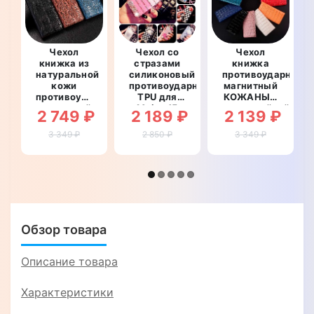
Чехол
Чехол со
Чехол
книжка из
стразами
книжка
натуральной
силиконовый
противоударный
кожи
противоударный
магнитный
противоударный
TPU для
КОЖАНЫЙ
магнитный
Meizu 15
влагостойкий
2 749 ₽
2 189 ₽
2 139 ₽
для Meizu
"WALL
для Meizu
15 "CROCO
STAR"
15 "LUXON"
3 349 ₽
2 850 ₽
3 349 ₽
PAW"
Обзор товара
Описание товара
Характеристики