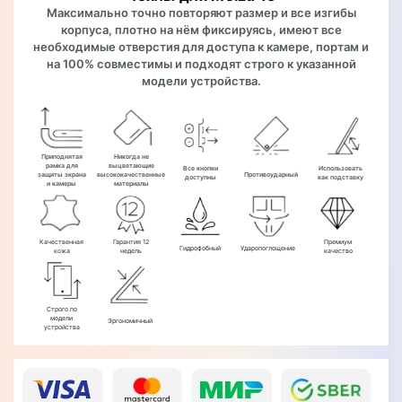
Максимально точно повторяют размер и все изгибы
корпуса, плотно на нём фиксируясь, имеют все
необходимые отверстия для доступа к камере, портам и
на 100% совместимы и подходят строго к указанной
модели устройства.
Приподнятая
Никогда не
рамка для
выцветающие
Все кнопки
Использовать
защиты экрана
высококачественные
Противоударный
доступны
как подставку
и камеры
материалы
Качественная
Гарантия 12
Премиум
Гидрофобный
Ударопоглощение
кожа
недель
качество
Строго по
модели
Эргономичный
устройства