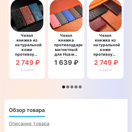
Чехол
Чехол
Чехол
книжка из
книжка
книжка из
натуральной
противоударный
натуральной
кожи
магнитный
кожи
противоударный
для Huawei
противоударный
магнитный
Y5 2018
магнитный
2 749 ₽
1 639 ₽
2 749 ₽
для Huawei
"PRIVILEGE"
для Huawei
Y5 2018
Y5 2018
3 349 ₽
3 349 ₽
"CROCO
"LEATHER
PAW"
STONE"
Обзор товара
Описание товара