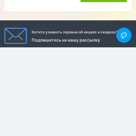
Отзывы
Мясникова Нина
18.04.2024
Сайт понравился, ассортимент приличный, смотрела
чехлы на Текно Пова 2, удобный поиск по модели.
Оформила заказ по номеру телефона, выбрала чехол
книжку из натуральной мраморной кожи, доставку не
задержали.
Оставить отзыв