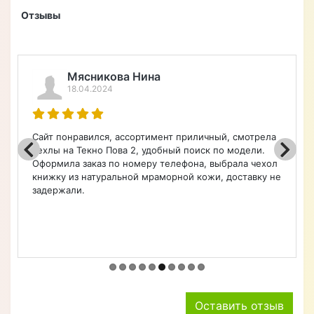
выглядит очень стильно и надежно.
Магнитный замок надежно держит
чехол на месте, не давая ему случайно
открываться. Противоударные
свойства тоже не разочаровали, чехол
хорошо защищает мой смартфон от
падений и царапин. Теперь я спокоен
за сохранность своего устройства.
Рекомендую этот чехол всем
владельцам Huawei Y5 2018, он точно
стоит своих денег.
+ Написать отзыв