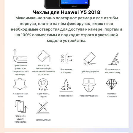
Чехлы для Huawei Y5 2018
Максимально точно повторяют размер и все изгибы
корпуса, плотно на нём фиксируясь, имеют все
необходимые отверстия для доступа к камере, портам и
на 100% совместимы и подходят строго к указанной
модели устройства.
Приподнятая
Никогда не
рамка для
выцветающие
Все кнопки
Использовать
защиты экрана
высококачественные
Противоударный
доступны
как подставку
и камеры
материалы
Качественная
Гарантия 12
Премиум
Гидрофобный
Ударопоглощение
кожа
недель
качество
Строго по
модели
Эргономичный
устройства