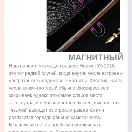
МАГНИТНЫЙ
Наш вариант чехла для вашего Huawei Y5 2018 -
это тот редкий случай, когда внутри чехла встроены
ультратонкие неодимовые магниты. Хлястик - часть
чехла книжки который обычно фиксирует её и
закрывает, однако это самое слабое место
аксессуара, и в большинстве случаев, именно этот
"язычок" выходит из строя, отрывается или
разлазится гораздо раньше самого чехла.
В нашем чехле эта проблема исключена в