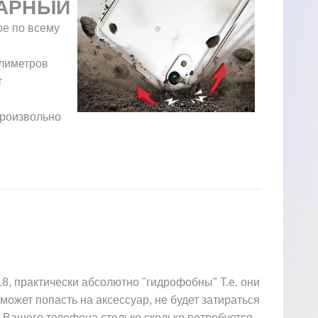
АРНЫЙ
ое по всему
ллиметров
т
произвольно
, практически абсолютно "гидрофобны" Т.е. они
 может попасть на аксессуар, не будет затираться
 Вашего телефона столько сколько потребуется.