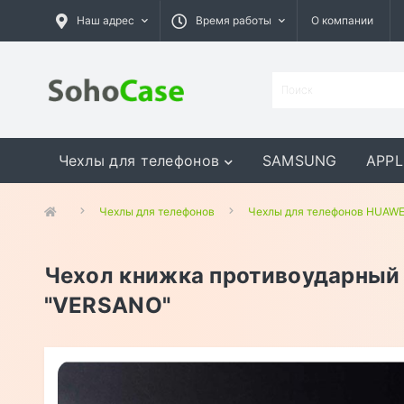
Наш адрес
Время работы
О компании
Чехлы для телефонов
SAMSUNG
APPL
GOOGLE
MEIZU
ASUS
Чехлы для телефонов
Чехлы для телефонов HUAWE
Чехол книжка противоударный
"VERSANO"