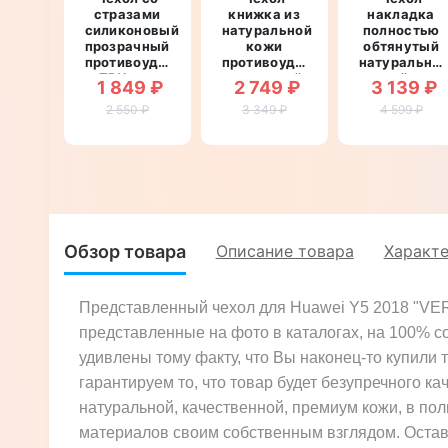
стразами
книжка из
накладка
силиконовый
натуральной
полностью
прозрачный
кожи
обтянутый
противоударный
противоударный
натурально
TPU для
магнитный
кожей для
1 849 ₽
2 749 ₽
3 139 ₽
Huawei Y5
для Huawei
Huawei Y5
2 550 ₽
2018
Y5 2018
3 349 ₽
4 599 ₽
2018
"DIAMOND"
"LEATHER
"SIGNATURE
STONE"
СТРАУС
НОГА"
Обзор товара
Описание товара
Характ
Представленный чехол для Huawei Y5 2018 "VER
представленные на фото в каталогах, на 100% с
удивлены тому факту, что Вы наконец-то купили т
гарантируем то, что товар будет безупречного ка
натуральной, качественной, премиум кожи, в по
материалов своим собственным взглядом. Оставь