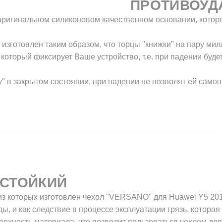
ПРОТИВОУД
 оригинальном силиконовом качественном основании, котор
изготовлен таким образом, что торцы "книжки" на пару ми
который фиксирует Ваше устройство, т.е. при падении буде
у" в закрытом состоянии, при падении не позволят ей само
СТОЙКИЙ
з которых изготовлен чехол "VERSANO" для Huawei Y5 2018
ды, и как следствие в процессе эксплуатации грязь, которая
ерхность материала, что позволит пользоваться чехлом для