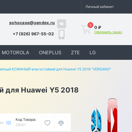
Личный кабинет
sohocase@yandex.ru
0
0 ₽
Оформить заказ
+7 (926) 967-55-02
MOTOROLA
ONEPLUS
ZTE
LG
нитный КОЖАНЫЙ влагостойкий для Huawei Y5 2018 "VERSANO"
 для Huawei Y5 2018
Код Товара:
ы:
(0)
29201