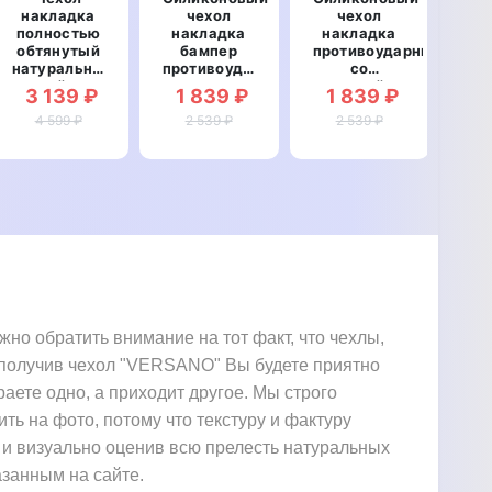
накладка
чехол
чехол
ст
полностью
накладка
накладка
сил
обтянутый
бампер
противоударный
про
натуральной
противоударный
со
T
кожей для
со
вставкой из
Hu
3 139 ₽
1 839 ₽
1 839 ₽
2
Huawei Y5
вставкой из
натуральной
20
4 599 ₽
2018
натуральной
2 539 ₽
кожи для
2 539 ₽
"SIGNATURE
кожи для
Huawei Y5
СТРАУС"
Huawei Y5
2018
2018
"GENUINE
"GENUINE
ЛЕОПАРД"
РЕПТИЛИЯ"
о обратить внимание на тот факт, что чехлы,
. получив чехол "VERSANO" Вы будете приятно
раете одно, а приходит другое. Мы строго
ить на фото, потому что текстуру и фактуру
 и визуально оценив всю прелесть натуральных
азанным на сайте.