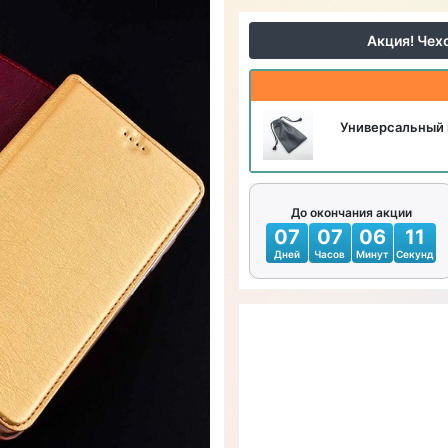
Акция! Чех
Универсальный 
До окончания акции
07
07
06
09
Дней
Часов
Минут
Секунд