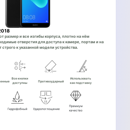
2018
 размер и все изгибы корпуса, плотно на нём
одимые отверстия для доступа к камере, портам и на
 строго к указанной модели устройства.
е
Все кнопки
Использовать
венные
Противоударный
доступны
как подставку
Премиум
Гидрофобный
Ударопоглощение
качество