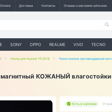
Оплата
Доставка
Контакты
Отзывы о магазине sohocase
E
SONY
OPPO
REALME
VIVO
TECNO
I
Чехлы для Huawei Y5 2018
Чехол книжка противоударный маг
 магнитный КОЖАНЫЙ влагостойкий
Есть в наличии
Отзыв