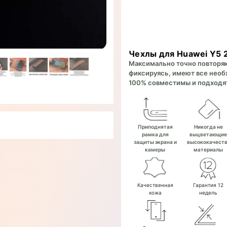
Чехлы для Huawei Y5 
Максимально точно повторяют
фиксируясь, имеют все необх
100% совместимы и подходят
Приподнятая
Никогда не
рамка для
выцветающи
защиты экрана и
высококачест
камеры
материалы
Качественная
Гарантия 12
кожа
недель