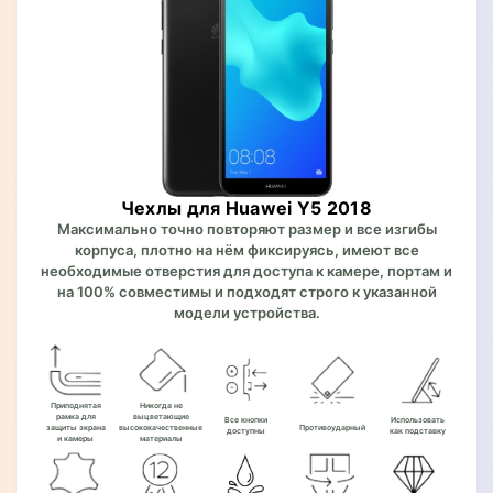
Чехлы для Huawei Y5 2018
Максимально точно повторяют размер и все изгибы
корпуса, плотно на нём фиксируясь, имеют все
необходимые отверстия для доступа к камере, портам и
на 100% совместимы и подходят строго к указанной
модели устройства.
Приподнятая
Никогда не
рамка для
выцветающие
Все кнопки
Использовать
защиты экрана
высококачественные
Противоударный
доступны
как подставку
и камеры
материалы