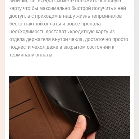
визитки, Вы всегда сможете положить основную
карту что бы максимально быстрой получить к ней
доступ, а с приходом в нашу жизнь тепрминалов
бесконтактной оплаты и вовсе пропала
необходимость доставать кредитную карту из
отдела держателя внутри чехла, достаточно просто
поднести чехол даже в закрытом состоянии к
терминалу оплаты