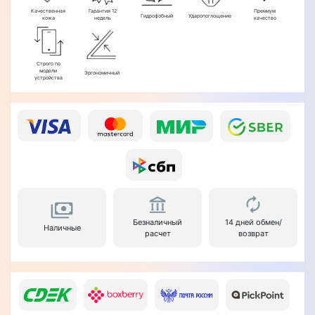
Качественная
Гарантия 12
Премиум
Гидрофобный
Ударопоглощение
кожа
недель
качество
Строго по
модели
Эргономичный
устройства
Безналичный
14 дней обмен/
Наличные
расчет
возврат