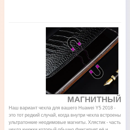
МАГНИТНЫЙ
Наш вариант чехла для вашего Huawei Y5 2018 -
это тот редкий случай, когда внутри чехла встроены
ультратонкие неодимовые магниты. Хлястик - часть
чехла книжки который обычно фиксирует её и