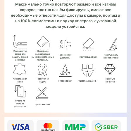
Максимально точно повторяют размер и все изгибы
корпуса, плотно на нём фиксируясь, имеют все
необходимые отверстия для доступа к камере, портам и
на 100% совместимы и подходят строго к указанной
модели устройства.
Приподнятая
Никогда не
рамка для
выцветающие
Все кнопки
Использовать
защиты экрана
высококачественные
Противоударный
доступны
как подставку
и камеры
материалы
Качественная
Гарантия 12
Премиум
Гидрофобный
Ударопоглощение
кожа
недель
качество
Строго по
модели
Эргономичный
устройства