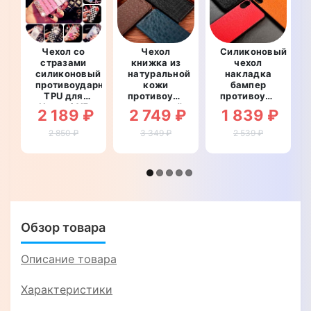
Чехол со
Чехол
Силиконовый
стразами
книжка из
чехол
силиконовый
натуральной
накладка
противоударный
кожи
бампер
TPU для
противоударный
противоударный
Huawei Y5
магнитный
со
2 189 ₽
2 749 ₽
1 839 ₽
2018 "WALL
для Huawei
вставкой
STAR"
Y5 2018
из
2 850 ₽
3 349 ₽
2 539 ₽
"LINEARIS"
натуральной
кожи для
Huawei Y5
2018
"GENUINE
ФЛОТАР"
Обзор товара
Описание товара
Характеристики