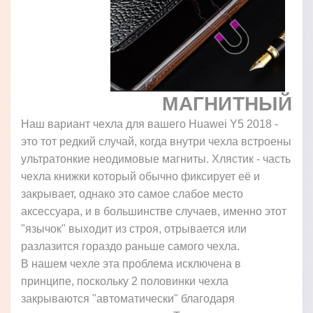
МАГНИТНЫЙ
Наш вариант чехла для вашего Huawei Y5 2018 -
это тот редкий случай, когда внутри чехла встроены
ультратонкие неодимовые магниты. Хлястик - часть
чехла книжки который обычно фиксирует её и
закрывает, однако это самое слабое место
аксессуара, и в большинстве случаев, именно этот
"язычок" выходит из строя, отрывается или
разлазится гораздо раньше самого чехла.
В нашем чехле эта проблема исключена в
принципе, поскольку 2 половинки чехла
закрываются "автоматически" благодаря