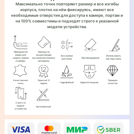
Максимально точно повторяют размер и все изгибы
корпуса, плотно на нём фиксируясь, имеют все
необходимые отверстия для доступа к камере, портам и
на 100% совместимы и подходят строго к указанной
модели устройства.
Приподнятая
Никогда не
рамка для
выцветающие
Все кнопки
Использовать
защиты экрана
высококачественные
Противоударный
доступны
как подставку
и камеры
материалы
Качественная
Гарантия 12
Премиум
Гидрофобный
Ударопоглощение
кожа
недель
качество
Строго по
модели
Эргономичный
устройства