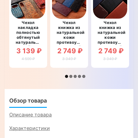
Чехол
Чехол
Чехол
накладка
книжка из
книжка из
полностью
натуральной
натуральной
обтянутый
кожи
кожи
натуральной
противоударный
противоударный
кожей для
магнитный
магнитный
3 139 ₽
2 749 ₽
2 749 ₽
Huawei Y5
для Huawei
для Huawei
2018
Y5 2018
Y5 2018
4 599 ₽
3 349 ₽
3 349 ₽
"SIGNATURE
"CRUCIS"
"TOROS"
СТРАУС
НОГА"
Обзор товара
Описание товара
Характеристики