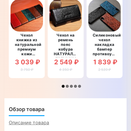
Чехол
Чехол на
Силиконовый
книжка из
ремень
чехол
натуральной
пояс
накладка
премиум
кобура
бампер
кожи
НАТУРАЛЬНАЯ
противоударный
противоударный
ПРЕМИУМ
со
3 039 ₽
2 549 ₽
1 839 ₽
магнитный
КОЖА для
вставкой
для Xiaomi
телефона
из
3 750 ₽
4 350 ₽
2 539 ₽
Mi Max
Xiaomi Mi
натуральной
"CROCODILE"
Max
кожи для
"FLOTAR"
Xiaomi Mi
Max
"GENUINE
РЕПТИЛИЯ"
Обзор товара
Описание товара