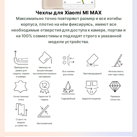
Чехлы для Xiaomi MI MAX
Максимально точно повторяют размер и все изгибы
корпуса, плотно на нём фиксируясь, имеют все
необходимые отверстия для доступа к камере, портам и
на 100% совместимы и подходят строго к указанной
модели устройства.
Приподнятая
Никогда не
рамка для
выцветающие
Все кнопки
Использовать
защиты экрана
высококачественные
Противоударный
доступны
как подставку
и камеры
материалы
Качественная
Гарантия 12
Премиум
Гидрофобный
Ударопоглощение
кожа
недель
качество
Строго по
модели
Эргономичный
устройства