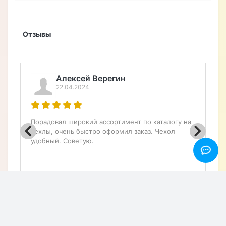
После получения посылки остался
доволен качеством материала -
кожа приятная на ощупь, точно как
в описании. Чехол прочный,
защищает телефон от ударов и
царапин. Магнит держит крышку
надежно закрытой, не открывается
сама по себе. Влагостойкость тоже
радует, не боюсь за свой смартфон
даже в дождливую погоду.
Рекомендую этот чехол всем, кто
ищет надежную защиту для своего
устройства.
+ Написать отзыв