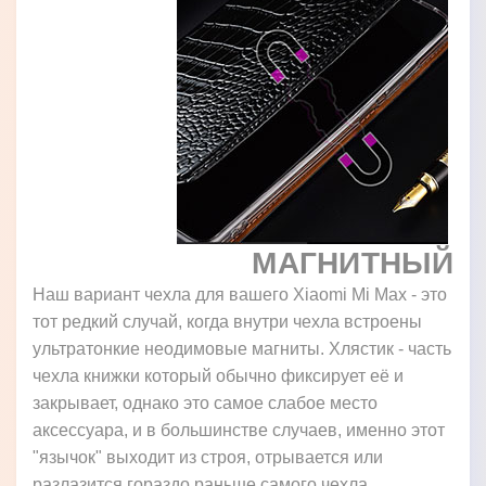
МАГНИТНЫЙ
Наш вариант чехла для вашего Xiaomi Mi Max - это
тот редкий случай, когда внутри чехла встроены
ультратонкие неодимовые магниты. Хлястик - часть
чехла книжки который обычно фиксирует её и
закрывает, однако это самое слабое место
аксессуара, и в большинстве случаев, именно этот
"язычок" выходит из строя, отрывается или
разлазится гораздо раньше самого чехла.