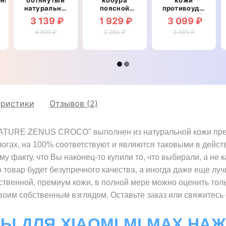
натуральной
поясной
противоударный
кожей для
кожаный c
магнитный
3 139 ₽
1 929 ₽
3 099 ₽
Xiaomi Mi
карманами
для Xiaomi
4 599 ₽
Max
для Xiaomi
2 250 ₽
Mi Max
3 699 ₽
"SIGNATURE
Mi Max
"CRUCIS"
СТРАУС"
"RAMOS"
еристики
Отзывов (2)
NATURE ZENUS CROCO" выполнен из натуральной кожи прем
логах, на 100% соответствуют и являются таковыми в дейст
факту, что Вы наконец-то купили то, что выбирали, а не к
о товар будет безупречного качества, а иногда даже еще лу
ественной, премиум кожи, в полной мере можно оценить тол
оим собственным взглядом. Оставьте заказ или свяжитесь
Ы ДЛЯ XIAOMI MI MAX НА