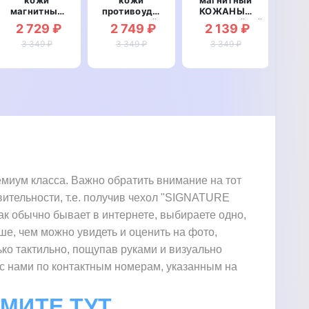
магнитный
противоударный
КОЖАНЫЙ
про
противоударный
магнитный
влагостойкий
ма
2 729 ₽
2 749 ₽
2 139 ₽
2
для Xiaomi
для Xiaomi
для Xiaomi
дл
Mi Max
3 349 ₽
Mi Max
3 349 ₽
Mi Max
3 349 ₽
"BOTTEGA"
"LINEARIS"
"LUXON"
"
иум класса. Важно обратить внимание на тот
вительности, т.е. получив чехол "SIGNATURE
ак обычно бывает в интернете, выбираете одно,
чше, чем можно увидеть и оценить на фото,
ько тактильно, пощупав руками и визуально
 с нами по контактным номерам, указанным на
ЖМИТЕ ТУТ