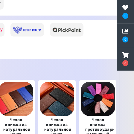
т
0
0
0
Чехол
Чехол
Чехол
книжка из
книжка из
книжка
кн
натуральной
натуральной
противоударный
нат
кожи
кожи
магнитный