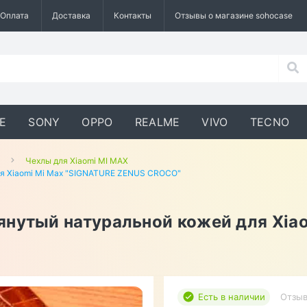
Оплата
Доставка
Контакты
Отзывы о магазине sohocase
E
SONY
OPPO
REALME
VIVO
TECNO
Чехлы для Xiaomi MI MAX
ля Xiaomi Mi Max "SIGNATURE ZENUS CROCO"
янутый натуральной кожей для Xia
Есть в наличии
Отзыв