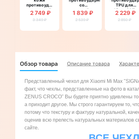
противоударный
со
TPU для
магнитный
вставкой из
Xiaomi Mi
2 749 ₽
1 839 ₽
2 229 ₽
для Xiaomi
натуральной
Max
Mi Max
3 349 ₽
кожи для
2 539 ₽
"SWAROV
2 850 ₽
"LEATHER
Xiaomi Mi
LUXURY"
STONE"
Max
"GENUINE
ЛЕОПАРД"
Обзор товара
Описание товара
Характ
Представленный чехол для Xiaomi Mi Max "SIG
факт, что чехлы, представленные на фото в ката
ZENUS CROCO" Вы будете приятно удивлены тому 
а приходит другое. Мы строго гарантируем то, чт
потому что текстуру и фактуру натуральной, кач
оценив всю прелесть натуральных материалов св
сайте.
ВСЕ ЧЕХЛ