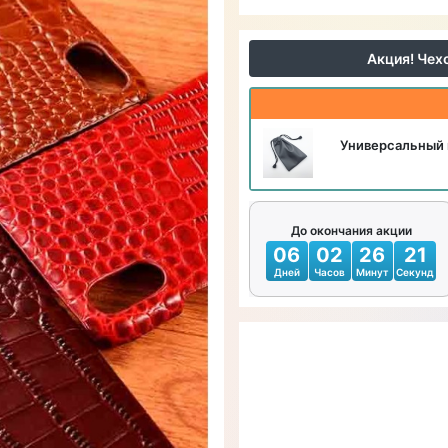
Акция! Чех
Универсальный 
До окончания акции
06
02
26
18
Дней
Часов
Минут
Секунд