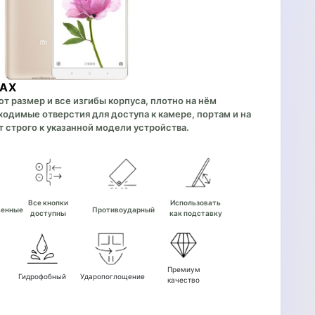
MAX
 размер и все изгибы корпуса, плотно на нём
одимые отверстия для доступа к камере, портам и на
 строго к указанной модели устройства.
е
Все кнопки
Использовать
венные
Противоударный
доступны
как подставку
Премиум
Гидрофобный
Ударопоглощение
качество