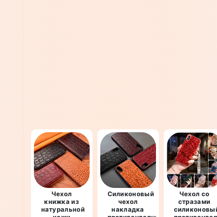
Чехол
Силиконовый
Чехол со
книжка из
чехол
стразами
натуральной
накладка
силиконовы
кожи
противоударный
противоуда