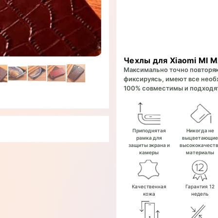
Чехлы для Xiaomi MI 
Максимально точно повторяют
фиксируясь, имеют все необх
100% совместимы и подходят
Приподнятая
Никогда не
рамка для
выцветающи
защиты экрана и
высококачест
камеры
материалы
Качественная
Гарантия 12
кожа
недель