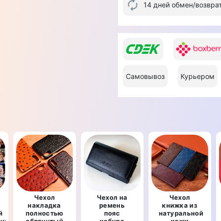
14 дней обмен/возвра
Самовывоз
Курьером
Чехол
Чехол на
Чехол
накладка
ремень
книжка из
й
полностью
пояс
натуральной
рный
обтянутый
кобура
кожи