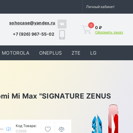
Личный кабинет
sohocase@yandex.ru
0
0 ₽
Оформить заказ
+7 (926) 967-55-02
MOTOROLA
ONEPLUS
ZTE
LG
omi Mi Max "SIGNATURE ZENUS
Код Товара:
ы:
(2)
02699