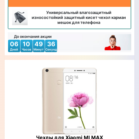
Универсальный влагозащитный
износостойкий защитный кисет чехол карман
мешок для телефона
До окончания акции
06
10
49
34
Дней
Часов
Минут
Секунд
Чехлы для Xiaomi MI MAX