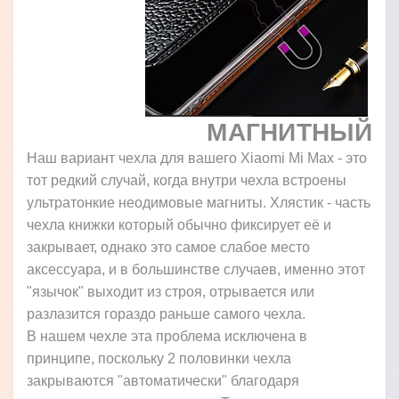
МАГНИТНЫЙ
Наш вариант чехла для вашего Xiaomi Mi Max - это
тот редкий случай, когда внутри чехла встроены
ультратонкие неодимовые магниты. Хлястик - часть
чехла книжки который обычно фиксирует её и
закрывает, однако это самое слабое место
аксессуара, и в большинстве случаев, именно этот
"язычок" выходит из строя, отрывается или
разлазится гораздо раньше самого чехла.
В нашем чехле эта проблема исключена в
принципе, поскольку 2 половинки чехла
закрываются "автоматически" благодаря