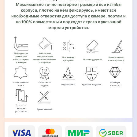
Максимально точно повторяют размер и все изгибы
корпуса, плотно на нём фиксируясь, имеют все
необходимые отверстия для доступа к камере, портам и
на 100% совместимы и подходят строго к указанной
модели устройства.
Приподнятая
Никогда не
рамка для
выцветающие
Все кнопки
Использовать
защиты экрана
высококачественные
Противоударный
доступны
как подставку
и камеры
материалы
Качественная
Гарантия 12
Премиум
Гидрофобный
Ударопоглощение
кожа
недель
качество
Строго по
модели
Эргономичный
устройства