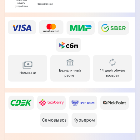
модели
Эргономичный
устройства
Безналичный
14 дней обмен/
Наличные
расчет
возврат
Самовывоз
Курьером