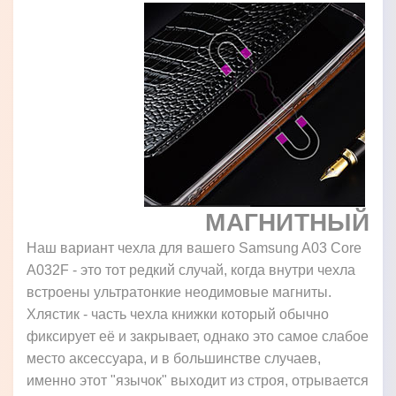
МАГНИТНЫЙ
Наш вариант чехла для вашего Samsung A03 Core
A032F - это тот редкий случай, когда внутри чехла
встроены ультратонкие неодимовые магниты.
Хлястик - часть чехла книжки который обычно
фиксирует её и закрывает, однако это самое слабое
место аксессуара, и в большинстве случаев,
именно этот "язычок" выходит из строя, отрывается