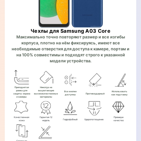
Чехлы для Samsung A03 Core
Максимально точно повторяют размер и все изгибы
корпуса, плотно на нём фиксируясь, имеют все
необходимые отверстия для доступа к камере, портам и
на 100% совместимы и подходят строго к указанной
модели устройства.
Приподнятая
Никогда не
рамка для
выцветающие
Все кнопки
Использовать
защиты экрана
высококачественные
Противоударный
доступны
как подставку
и камеры
материалы
Качественная
Гарантия 12
Премиум
Гидрофобный
Ударопоглощение
кожа
недель
качество
Строго по