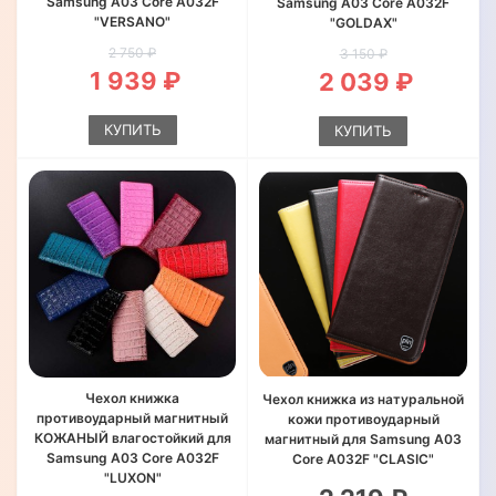
Samsung A03 Core A032F
Samsung A03 Core A032F
"VERSANO"
"GOLDAX"
2 750 ₽
3 150 ₽
1 939 ₽
2 039 ₽
КУПИТЬ
КУПИТЬ
Чехол книжка
Чехол книжка из натуральной
противоударный магнитный
кожи противоударный
КОЖАНЫЙ влагостойкий для
магнитный для Samsung A03
Samsung A03 Core A032F
Core A032F "CLASIC"
"LUXON"