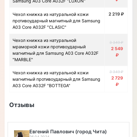
Samsung A03 Core A032F "LUXON"
2 219 ₽
Чехол книжка из натуральной кожи
противоударный магнитный для Samsung
A03 Core A032F "CLASIC"
Чехол книжка из натуральной
3 349 ₽
мраморной кожи противоударный
2 549
магнитный для Samsung A03 Core A032F
₽
"MARBLE"
3 349 ₽
Чехол книжка из натуральной кожи
2 729
магнитный противоударный для Samsung
₽
A03 Core A032F "BOTTEGA"
Отзывы
Евгений Павлович (город Чита)
26.04.2024