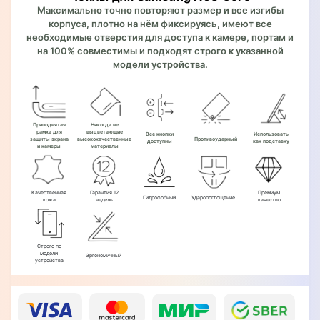
Максимально точно повторяют размер и все изгибы
корпуса, плотно на нём фиксируясь, имеют все
необходимые отверстия для доступа к камере, портам и
на 100% совместимы и подходят строго к указанной
модели устройства.
Приподнятая
Никогда не
рамка для
выцветающие
Все кнопки
Использовать
защиты экрана
высококачественные
Противоударный
доступны
как подставку
и камеры
материалы
Качественная
Гарантия 12
Премиум
Гидрофобный
Ударопоглощение
кожа
недель
качество
Строго по
модели
Эргономичный
устройства