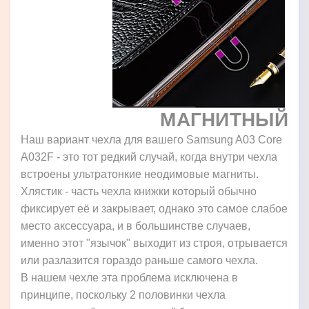
МАГНИТНЫЙ
Наш вариант чехла для вашего Samsung A03 Core
A032F - это тот редкий случай, когда внутри чехла
встроены ультратонкие неодимовые магниты.
Хлястик - часть чехла книжки который обычно
фиксирует её и закрывает, однако это самое слабое
место аксессуара, и в большинстве случаев,
именно этот "язычок" выходит из строя, отрывается
или разлазится гораздо раньше самого чехла.
В нашем чехле эта проблема исключена в
принципе, поскольку 2 половинки чехла