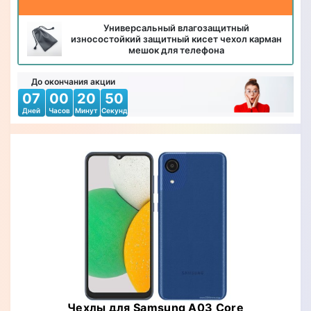
Универсальный влагозащитный
износостойкий защитный кисет чехол карман
мешок для телефона
До окончания акции
07
00
20
48
Дней
Часов
Минут
Секунд
Чехлы для Samsung A03 Core