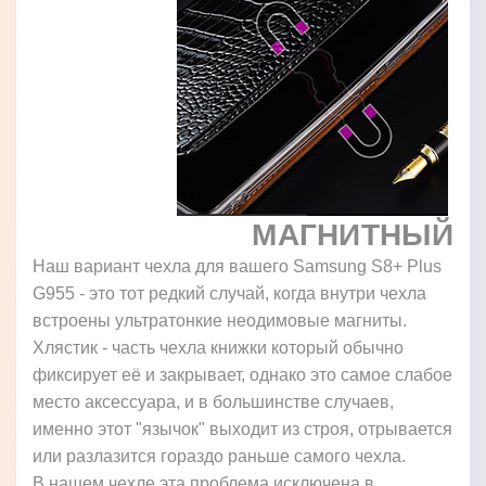
МАГНИТНЫЙ
Наш вариант чехла для вашего Samsung S8+ Plus
G955 - это тот редкий случай, когда внутри чехла
встроены ультратонкие неодимовые магниты.
Хлястик - часть чехла книжки который обычно
фиксирует её и закрывает, однако это самое слабое
место аксессуара, и в большинстве случаев,
именно этот "язычок" выходит из строя, отрывается
или разлазится гораздо раньше самого чехла.
В нашем чехле эта проблема исключена в