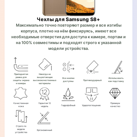
Чехлы для Samsung S8+
Максимально точно повторяют размер и все изгибы
корпуса, плотно на нём фиксируясь, имеют все
необходимые отверстия для доступа к камере, портам и
на 100% совместимы и подходят строго к указанной
модели устройства.
Приподнятая
Никогда не
рамка для
выцветающие
Все кнопки
Использовать
защиты экрана
высококачественные
Противоударный
доступны
как подставку
и камеры
материалы
Качественная
Гарантия 12
Премиум
Гидрофобный
Ударопоглощение
кожа
недель
качество
Строго по
модели
Эргономичный
устройства