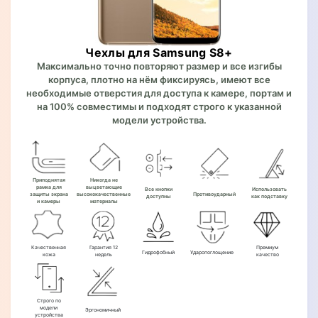
Чехлы для Samsung S8+
Максимально точно повторяют размер и все изгибы
корпуса, плотно на нём фиксируясь, имеют все
необходимые отверстия для доступа к камере, портам и
на 100% совместимы и подходят строго к указанной
модели устройства.
Приподнятая
Никогда не
рамка для
выцветающие
Все кнопки
Использовать
защиты экрана
высококачественные
Противоударный
доступны
как подставку
и камеры
материалы
Качественная
Гарантия 12
Премиум
Гидрофобный
Ударопоглощение
кожа
недель
качество
Строго по
модели
Эргономичный
устройства