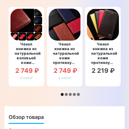
Чехол
Чехол
Чехол
книжка из
книжка из
книжка из
натуральной
натуральной
натуральной
воловьей
кожи
кожи
кожи
противоударный
противоударный
противоударный
магнитный
магнитный
2 749 ₽
2 749 ₽
2 219 ₽
магнитный
для
для
для
Samsung
Samsung
3 349 ₽
3 349 ₽
Samsung
S8+ Plus
S8+ Plus
S8+ Plus
G955
G955
G955
"KEVLARO"
"CLASIC"
"BULL"
Обзор товара