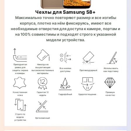
Чехлы для Samsung S8+
Максимально точно повторяют размер и все изгибы
корпуса, плотно на нём фиксируясь, имеют все
необходимые отверстия для доступа к камере, портам и
на 100% совместимы и подходят строго к указанной
модели устройства.
Приподнятая
Никогда не
рамка для
выцветающие
Все кнопки
Использовать
защиты экрана
высококачественные
Противоударный
доступны
как подставку
и камеры
материалы
Качественная
Гарантия 12
Премиум
Гидрофобный
Ударопоглощение
кожа
недель
качество
Строго по
модели
Эргономичный
устройства