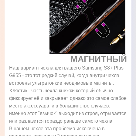
МАГНИТНЫЙ
Наш вариант чехла для вашего Samsung S8+ Plus
G955 - это тот редкий случай, когда внутри чехла
встроены ультратонкие неодимовые магниты.
Хлястик - часть чехла книжки который обычно
фиксирует её и закрывает, однако это самое слабое
место аксессуара, и в большинстве случаев,
именно этот "язычок" выходит из строя, отрывается
или разлазится гораздо раньше самого чехла.
В нашем чехле эта проблема исключена в