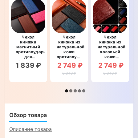
Чехол
Чехол
Чехол
книжка
книжка из
книжка из
магнитный
натуральной
натуральной
противоударный
кожи
воловьей
для
противоударный
кожи
Samsung
магнитный
противоударный
1 839 ₽
2 749 ₽
2 749 ₽
S8+ Plus
для
магнитный
G955
Samsung
для
3 349 ₽
3 349 ₽
"WOODER"
S8+ Plus
Samsung
G955
S8+ Plus
"LINEARIS"
G955
"BULL"
Обзор товара
Описание товара