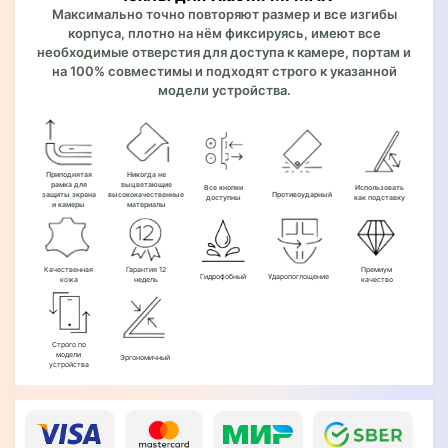
Максимально точно повторяют размер и все изгибы
корпуса, плотно на нём фиксируясь, имеют все
необходимые отверстия для доступа к камере, портам и
на 100% совместимы и подходят строго к указанной
модели устройства.
Приподнятая
Никогда не
рамка для
выцветающие
Все кнопки
Использовать
защиты экрана
высококачественные
Противоударный
доступны
как подставку
и камеры
материалы
Качественная
Гарантия 12
Премиум
Гидрофобный
Ударопоглощение
кожа
недель
качество
Строго по
модели
Эргономичный
устройства