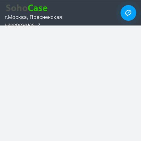
г.Москва, Пресненская
набережная, 2
Категории
Время работы
Наши контакты
Все права защищены Sohocase © 2026
Карта сайта
Политика конфиденциальности
Отзывы о магазине sohocase