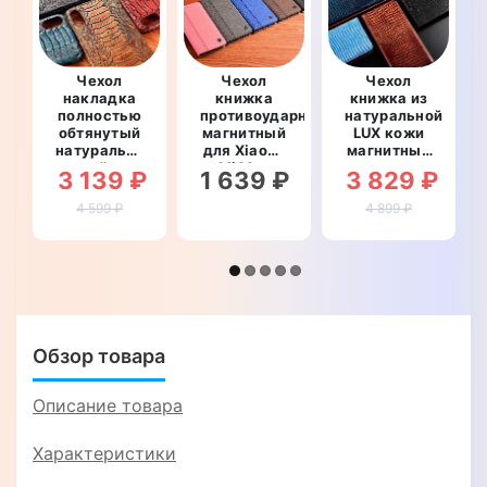
Чехол
Чехол
Чехол
накладка
книжка
книжка из
полностью
противоударный
натуральной
обтянутый
магнитный
LUX кожи
натуральной
для Xiaomi
магнитный
кожей для
Mi Max
противоударный
3 139 ₽
1 639 ₽
3 829 ₽
Xiaomi Mi
"PRIVILEGE"
для Xiaomi
Max
Mi Max
4 599 ₽
4 899 ₽
"SIGNATURE
"ВАРАН"
СТРАУС
НОГА"
Обзор товара
Описание товара
Характеристики