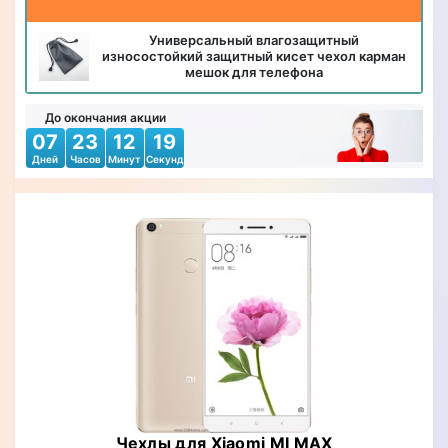
Универсальный влагозащитный
износостойкий защитный кисет чехол карман
мешок для телефона
До окончания акции
07
23
12
17
Дней
Часов
Минут
Секунд
Чехлы для Xiaomi MI MAX