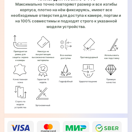
Максимально точно повторяют размер и все изгибы
корпуса, плотно на нём фиксируясь, имеют все
необходимые отверстия для доступа к камере, портам и
на 100% совместимы и подходят строго к указанной
модели устройства.
Приподнятая
Никогда не
рамка для
выцветающие
Все кнопки
Использовать
защиты экрана
высококачественные
Противоударный
доступны
как подставку
и камеры
материалы
Качественная
Гарантия 12
Премиум
Гидрофобный
Ударопоглощение
кожа
недель
качество
Строго по
модели
Эргономичный
устройства