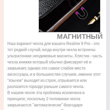
МАГНИТНЫЙ
Наш вариант чехла для вашего Realme 9 Pro - это
тот редкий случай, когда внутри чехла встроены
ультратонкие неодимовые магниты. Хлястик - часть
чехла книжки который обычно фиксирует её и
закрывает, однако это самое слабое место
аксессуара, и в большинстве случаев, именно этот
"язычок" выходит из строя, отрывается или
разлазится гораздо раньше самого чехла.
В нашем чехле эта проблема исключена в
принципе, поскольку 2 половинки чехла
закрываются "автоматически" благодаря