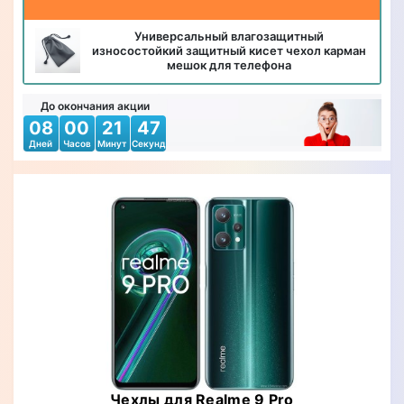
Универсальный влагозащитный
износостойкий защитный кисет чехол карман
мешок для телефона
До окончания акции
08
00
21
45
Дней
Часов
Минут
Секунд
Чехлы для Realme 9 Pro