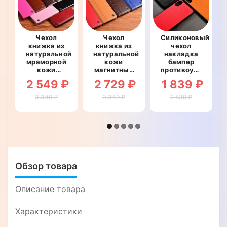
Чехол
Чехол
Силиконовый
книжка из
книжка из
чехол
натуральной
натуральной
накладка
мраморной
кожи
бампер
кожи
магнитный
противоударный
противоударный
противоударный
со
2 549 ₽
2 729 ₽
1 839 ₽
магнитный
для Realme
вставкой
для Realme
9 Pro
из
3 349 ₽
3 349 ₽
2 539 ₽
9 Pro
"BOTTEGA"
натуральной
"MARBLE"
кожи для
Realme 9
Pro
"GENUINE
ФЛОТАР"
Обзор товара
Описание товара
Характеристики