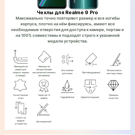
Чехлы для Realme 9 Pro
Максимально точно повторяют размер и все изгибы
корпуса, плотно на нём фиксируясь, имеют все
необходимые отверстия для доступа к камере, портам и
на 100% совместимы и подходят строго к указанной
модели устройства.
Приподнятая
Никогда не
рамка для
выцветающие
Все кнопки
Использовать
защиты экрана
высококачественные
Противоударный
доступны
как подставку
и камеры
материалы
Качественная
Гарантия 12
Премиум
Гидрофобный
Ударопоглощение
кожа
недель
качество
Строго по
модели
Эргономичный
устройства