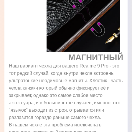
МАГНИТНЫЙ
Наш вариант чехла для вашего Realme 9 Pro - это
тот редкий случай, когда внутри чехла встроены
ультратонкие неодимовые магниты. Хлястик - часть
чехла книжки который обычно фиксирует её и
закрывает, однако это самое слабое место
аксессуара, и в большинстве случаев, именно этот
"язычок" выходит из строя, отрывается или
разлазится гораздо раньше самого чехла.
В нашем чехле эта проблема исключена в