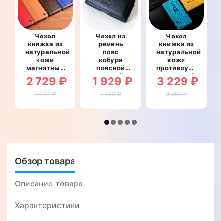
Чехол
Чехол на
Чехол
книжка из
ремень
книжка из
натуральной
пояс
натуральной
кожи
кобура
кожи
магнитный
поясной
противоударный
противоударный
кожаный c
магнитный
2 729 ₽
1 929 ₽
3 229 ₽
для Realme
карманами
для Realme
9 Pro
для Realme
9 Pro
3 349 ₽
2 250 ₽
3 799 ₽
"BOTTEGA"
9 Pro
"CROCO
"RAMOS"
HEAD"
Обзор товара
Описание товара
Характеристики