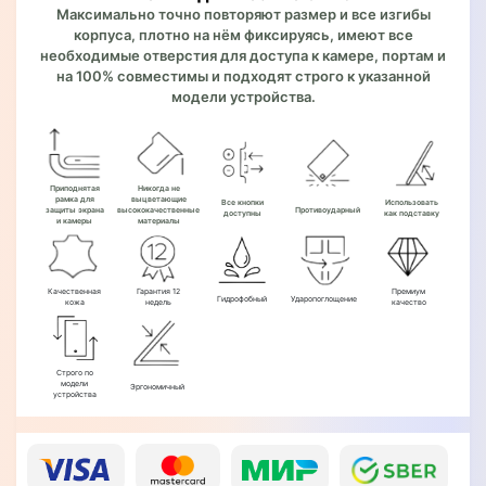
Максимально точно повторяют размер и все изгибы
корпуса, плотно на нём фиксируясь, имеют все
необходимые отверстия для доступа к камере, портам и
на 100% совместимы и подходят строго к указанной
модели устройства.
Приподнятая
Никогда не
рамка для
выцветающие
Все кнопки
Использовать
защиты экрана
высококачественные
Противоударный
доступны
как подставку
и камеры
материалы
Качественная
Гарантия 12
Премиум
Гидрофобный
Ударопоглощение
кожа
недель
качество
Строго по
модели
Эргономичный
устройства