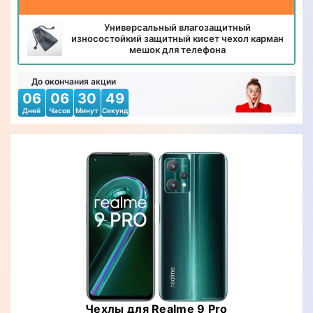
Универсальный влагозащитный
износостойкий защитный кисет чехол карман
мешок для телефона
До окончания акции
06
06
30
47
Дней
Часов
Минут
Секунд
Чехлы для Realme 9 Pro