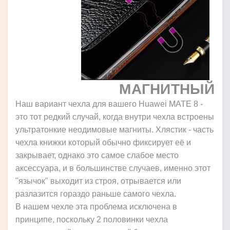
МАГНИТНЫЙ
Наш вариант чехла для вашего Huawei MATE 8 -
это тот редкий случай, когда внутри чехла встроены
ультратонкие неодимовые магниты. Хлястик - часть
чехла книжки который обычно фиксирует её и
закрывает, однако это самое слабое место
аксессуара, и в большинстве случаев, именно этот
"язычок" выходит из строя, отрывается или
разлазится гораздо раньше самого чехла.
В нашем чехле эта проблема исключена в
принципе, поскольку 2 половинки чехла