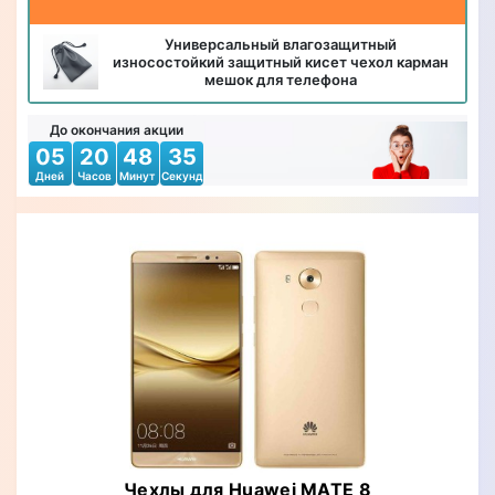
Универсальный влагозащитный
износостойкий защитный кисет чехол карман
мешок для телефона
До окончания акции
05
20
48
33
Дней
Часов
Минут
Секунд
Чехлы для Huawei MATE 8