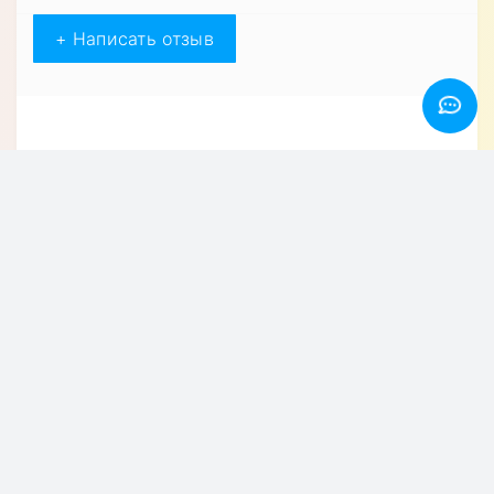
Характеристики
ЧЕХЛЫ ДЛЯ СМАРТФОНОВ
Форм-фактор
Чехол-книжка
Материал
Натуральная кожа
Особенности
Влагозащищенный,
Противоударный
Назначение
Для телефона
Описание товара