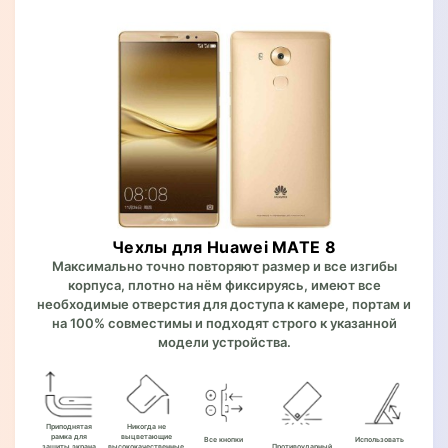
Чехлы для Huawei MATE 8
Максимально точно повторяют размер и все изгибы
корпуса, плотно на нём фиксируясь, имеют все
необходимые отверстия для доступа к камере, портам и
на 100% совместимы и подходят строго к указанной
модели устройства.
Приподнятая
Никогда не
рамка для
выцветающие
Все кнопки
Использовать
защиты экрана
высококачественные
Противоударный