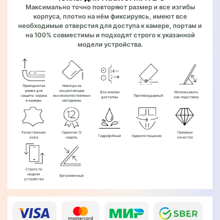
Максимально точно повторяют размер и все изгибы
корпуса, плотно на нём фиксируясь, имеют все
необходимые отверстия для доступа к камере, портам и
на 100% совместимы и подходят строго к указанной
модели устройства.
Приподнятая
Никогда не
рамка для
выцветающие
Все кнопки
Использовать
защиты экрана
высококачественные
Противоударный
доступны
как подставку
и камеры
материалы
Качественная
Гарантия 12
Премиум
Гидрофобный
Ударопоглощение
кожа
недель
качество
Строго по
модели
Эргономичный
устройства