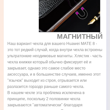
МАГНИТНЫЙ
Наш вариант чехла для вашего Huawei MATE 8 -
это тот редкий случай, когда внутри чехла встроены
ультратонкие неодимовые магниты. Хлястик - часть
чехла книжки который обычно фиксирует её и
закрывает, однако это самое слабое место
аксессуара, и в большинстве случаев, именно этот
"язычок" выходит из строя, отрывается или
разлазится гораздо раньше самого чехла.
В нашем чехле эта проблема исключена в
принципе, поскольку 2 половинки чехла
закрываются "автоматически" благодаря