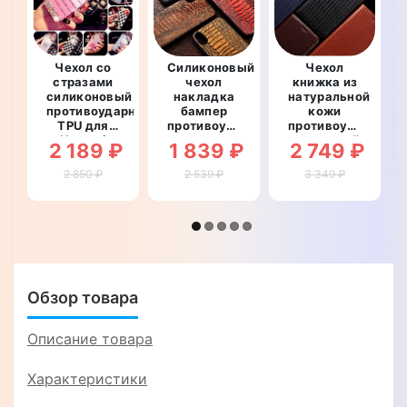
Чехол со
Силиконовый
Чехол
стразами
чехол
книжка из
силиконовый
накладка
натуральной
противоударный
бампер
кожи
TPU для
противоударный
противоударный
Huawei
со
магнитный
2 189 ₽
1 839 ₽
2 749 ₽
MATE 8
вставкой
для Huawei
"WALL
из
MATE 8
2 850 ₽
2 539 ₽
3 349 ₽
STAR"
натуральной
"TOROS"
кожи для
Huawei
MATE 8
"GENUINE
LUX"
Обзор товара
Описание товара
Характеристики