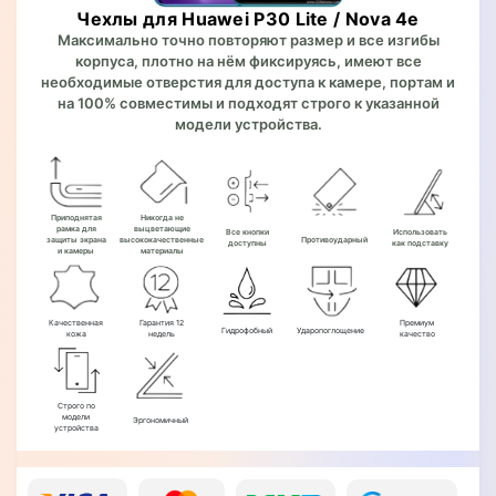
Чехлы для Huawei P30 Lite / Nova 4e
Максимально точно повторяют размер и все изгибы
корпуса, плотно на нём фиксируясь, имеют все
необходимые отверстия для доступа к камере, портам и
на 100% совместимы и подходят строго к указанной
модели устройства.
Приподнятая
Никогда не
рамка для
выцветающие
Все кнопки
Использовать
защиты экрана
высококачественные
Противоударный
доступны
как подставку
и камеры
материалы
Качественная
Гарантия 12
Премиум
Гидрофобный
Ударопоглощение
кожа
недель
качество
Строго по
модели
Эргономичный
устройства