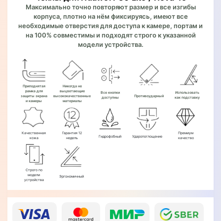
Максимально точно повторяют размер и все изгибы
корпуса, плотно на нём фиксируясь, имеют все
необходимые отверстия для доступа к камере, портам и
на 100% совместимы и подходят строго к указанной
модели устройства.
Приподнятая
Никогда не
рамка для
выцветающие
Все кнопки
Использовать
защиты экрана
высококачественные
Противоударный
доступны
как подставку
и камеры
материалы
Качественная
Гарантия 12
Премиум
Гидрофобный
Ударопоглощение
кожа
недель
качество
Строго по
модели
Эргономичный
устройства