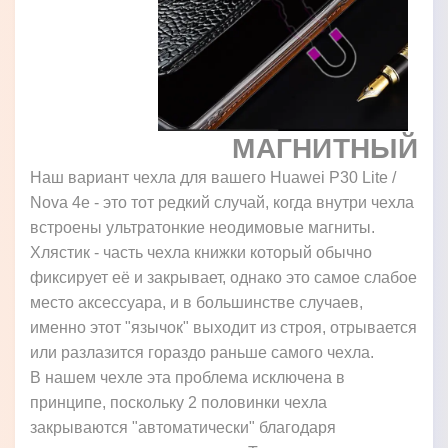
МАГНИТНЫЙ
Наш вариант чехла для вашего Huawei P30 Lite /
Nova 4e - это тот редкий случай, когда внутри чехла
встроены ультратонкие неодимовые магниты.
Хлястик - часть чехла книжки который обычно
фиксирует её и закрывает, однако это самое слабое
место аксессуара, и в большинстве случаев,
именно этот "язычок" выходит из строя, отрывается
или разлазится гораздо раньше самого чехла.
В нашем чехле эта проблема исключена в
принципе, поскольку 2 половинки чехла
закрываются "автоматически" благодаря