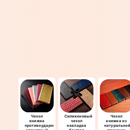
Чехол
Силиконовый
Чехол
книжка
чехол
книжка из
противоударный
накладка
натурально
магнитный
бампер
премиум