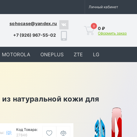
Личный кабинет
sohocase@yandex.ru
0
0 ₽
Оформить заказ
+7 (926) 967-55-02
MOTOROLA
ONEPLUS
ZTE
LG
 из натуральной кожи для
Код Товара:
ы:
(0)
27846