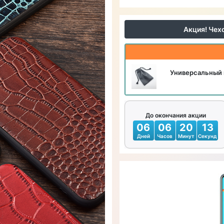
Акция! Чех
Универсальный 
До окончания акции
06
06
20
11
Дней
Часов
Минут
Секунд