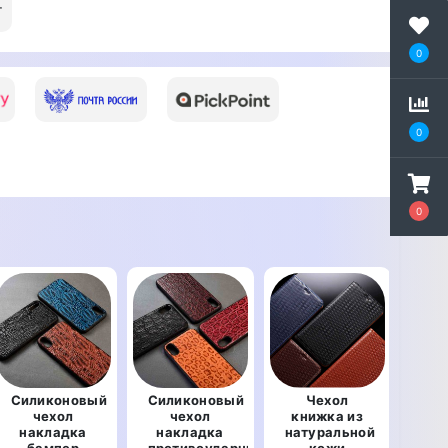
т
0
0
0
Силиконовый
Силиконовый
Чехол
чехол
чехол
книжка из
на
накладка
накладка
натуральной
по
бампер
противоударный
кожи
об