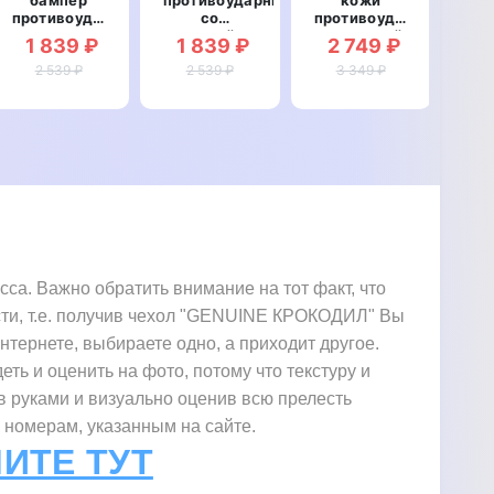
противоударный
со
противоударный
нат
со
вставкой из
магнитный
ко
1 839 ₽
1 839 ₽
2 749 ₽
3
вставкой из
натуральной
для Huawei
Hua
натуральной
2 539 ₽
кожи для
2 539 ₽
3 349 ₽
P30
"SI
кожи для
Huawei P30
"TOROS"
Huawei P30
"GENUINE
"GENUINE
ЛЕОПАРД"
РЕПТИЛИЯ"
. Важно обратить внимание на тот факт, что
сти, т.е. получив чехол "GENUINE КРОКОДИЛ" Вы
интернете, выбираете одно, а приходит другое.
еть и оценить на фото, потому что текстуру и
в руками и визуально оценив всю прелесть
 номерам, указанным на сайте.
ИТЕ ТУТ