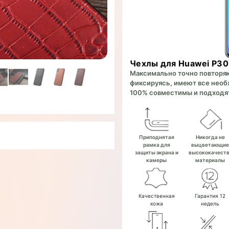
Чехлы для Huawei P30
Максимально точно повторяют
фиксируясь, имеют все необх
100% совместимы и подходят
Приподнятая
Никогда не
рамка для
выцветающи
защиты экрана и
высококачест
камеры
материалы
Качественная
Гарантия 12
кожа
недель