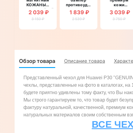
КОЖАНЫЙ
противоударный
кожи
влагостойкий
со
противоуда
2 039 ₽
1 839 ₽
3 039 ₽
для Huawei
вставкой из
магнитный
3 150 ₽
P30
натуральной
2 539 ₽
для Huawei
3 750 ₽
"GOLDAX"
кожи для
P30
Huawei P30
"CROCODILE
"GENUINE
ПИТОН"
Обзор товара
Описание товара
Характ
Представленный чехол для Huawei P30 "GENUINE
чехлы, представленные на фото в каталогах, на
будете приятно удивлены тому факту, что Вы нако
Мы строго гарантируем то, что товар будет безуп
фактуру натуральной, качественной, премиум ко
натуральных материалов своим собственным взгл
ВСЕ ЧЕ