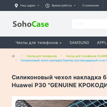
Наш адрес
Время работы
О компании
Чехлы для телефонов
SAMSUNG
APPL
GOOGLE
MEIZU
ASUS
Чехлы для телефонов
Чехлы для телефонов HUAWE
Силиконовый чехол накладка бампер противоударный со вс
Силиконовый чехол накладка б
Huawei P30 "GENUINE КРОКОД