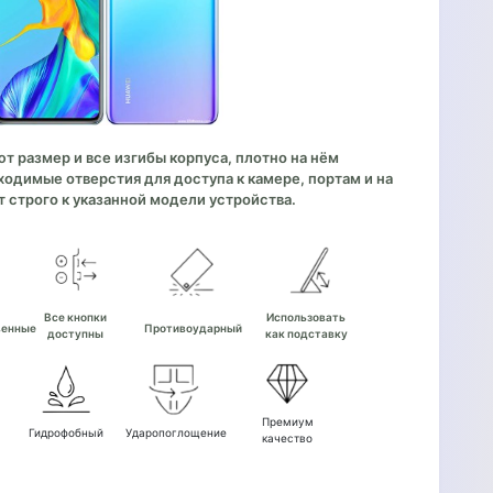
 размер и все изгибы корпуса, плотно на нём
одимые отверстия для доступа к камере, портам и на
 строго к указанной модели устройства.
е
Все кнопки
Использовать
венные
Противоударный
доступны
как подставку
Премиум
Гидрофобный
Ударопоглощение
качество