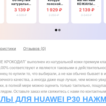
натуральной
поясной
КОЖАНЫЙ
рный
кожей для
кожаный c
влагостойкий
3 139 ₽
1 929 ₽
2 139 ₽
Huawei P30
карманами
для Huawei
"SIGNATURE
4 599 ₽
для Huawei
2 250 ₽
3 349 ₽
P30
ZENUS
P30
"LUXON"
"
CROCO"
"RAMOS"
еристики
Отзывов (0)
 КРОКОДИЛ" выполнен из натуральной кожи премиум класса
 100% соответствуют и являются таковыми в действительно
нец-то купили то, что выбирали, а не как обычно бывает в 
речного качества, а иногда даже еще лучше, чем можно увид
жи, в полной мере можно оценить только тактильно, пощупа
ядом. Оставьте заказ или свяжитесь с нами по контактным
ХЛЫ ДЛЯ HUAWEI P30 НАЖМ