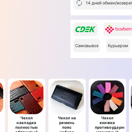
14 дней обмен/возвра
Самовывоз
Курьером
Чехол
Чехол на
Чехол
накладка
ремень
книжка
й
полностью
пояс
противоударный
обтянутый
кобура
магнитный