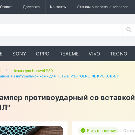
Оплата
Доставка
Контакты
Отзывы о магазине sohocase
E
SONY
OPPO
REALME
VIVO
TECNO
I
Чехлы для Huawei P30
тавкой из натуральной кожи для Huawei P30 "GENUINE КРОКОДИЛ"
ампер противоударный со вставкой
ИЛ"
Есть в наличии
Отзыв