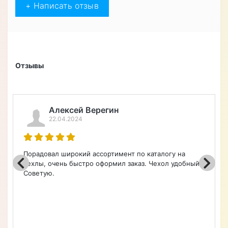
Купил чехол книжку из натуральной
кожи противоударный магнитный для
Huawei P30 "CRUCIS" и остался
доволен покупкой. Качество
материалов приятно удивило - кожа
выглядит стильно и надежно. Заказ
был доставлен быстро, упаковка
надежная. Чехол хорошо защищает
смартфон от повреждений и царапин,
магнит держит крышку надежно
закрытой. Радует, что все разъемы и
кнопки легко доступны. В общем,
покупкой доволен, рекомендую к
покупке.