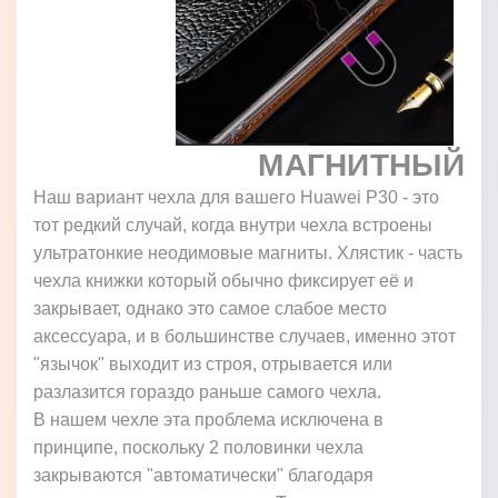
МАГНИТНЫЙ
Наш вариант чехла для вашего Huawei P30 - это
тот редкий случай, когда внутри чехла встроены
ультратонкие неодимовые магниты. Хлястик - часть
чехла книжки который обычно фиксирует её и
закрывает, однако это самое слабое место
аксессуара, и в большинстве случаев, именно этот
"язычок" выходит из строя, отрывается или
разлазится гораздо раньше самого чехла.
В нашем чехле эта проблема исключена в
принципе, поскольку 2 половинки чехла
закрываются "автоматически" благодаря