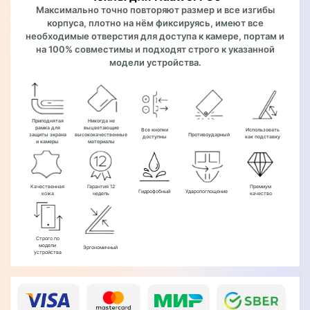
Максимально точно повторяют размер и все изгибы
корпуса, плотно на нём фиксируясь, имеют все
необходимые отверстия для доступа к камере, портам и
на 100% совместимы и подходят строго к указанной
модели устройства.
Приподнятая
Никогда не
рамка для
выцветающие
Все кнопки
Использовать
защиты экрана
высококачественные
Противоударный
доступны
как подставку
и камеры
материалы
Качественная
Гарантия 12
Премиум
Гидрофобный
Ударопоглощение
кожа
недель
качество
Строго по
модели
Эргономичный
устройства