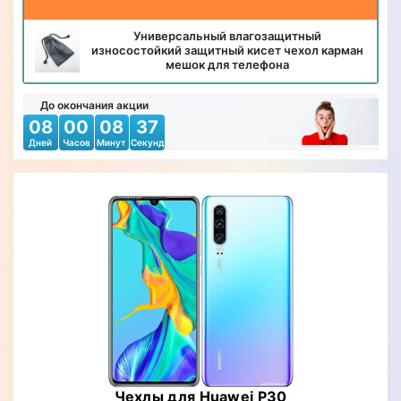
Универсальный влагозащитный
износостойкий защитный кисет чехол карман
мешок для телефона
До окончания акции
08
00
08
35
Дней
Часов
Минут
Секунд
Чехлы для Huawei P30