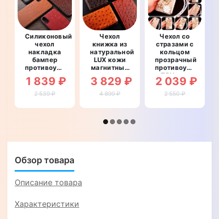
Силиконовый
Чехол
Чехол со
чехол
книжка из
стразами с
накладка
натуральной
кольцом
бампер
LUX кожи
прозрачный
противоударный
магнитный
противоударный
со
противоударный
TPU для
1 839 ₽
3 829 ₽
2 039 ₽
вставкой
для Huawei
Huawei P30
из
P30
"ROYALER"
2 539 ₽
4 899 ₽
2 550 ₽
натуральной
"OSTRICH"
кожи для
Huawei P30
"GENUINE
КРОКОДИЛ"
Обзор товара
Описание товара
Характеристики