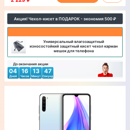
Акция! Чехол-кисет в ПОДАРОК - экономия 500 ₽
Универсальный влагозащитный
износостойкий защитный кисет чехол карман
мешок для телефона
До окончания акции
04
16
13
44
Дней
Часов
Минут
Секунд