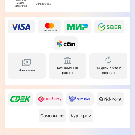
модели
Эргономичный
устройства
Безналичный
14 дней обмен/
Наличные
расчет
возврат
Самовывоз
Курьером