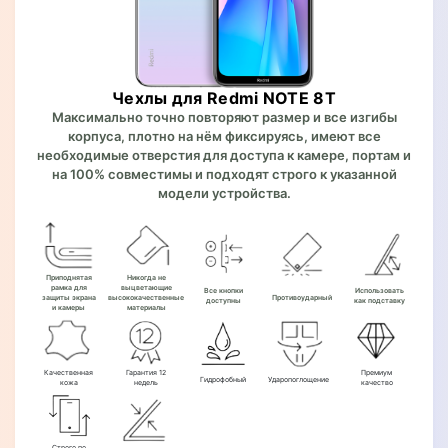
Чехлы для Redmi NOTE 8T
Максимально точно повторяют размер и все изгибы
корпуса, плотно на нём фиксируясь, имеют все
необходимые отверстия для доступа к камере, портам и
на 100% совместимы и подходят строго к указанной
модели устройства.
Приподнятая
Никогда не
рамка для
выцветающие
Все кнопки
Использовать
защиты экрана
высококачественные
Противоударный
доступны
как подставку
и камеры
материалы
Качественная
Гарантия 12
Премиум
Гидрофобный
Ударопоглощение
кожа
недель
качество
Строго по