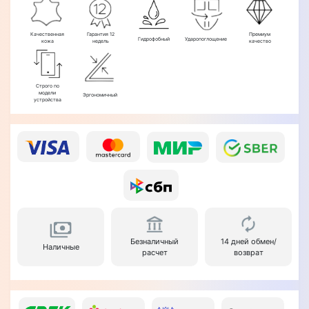
Качественная
Гарантия 12
Премиум
Гидрофобный
Ударопоглощение
кожа
недель
качество
Строго по
модели
Эргономичный
устройства
Безналичный
14 дней обмен/
Наличные
расчет
возврат