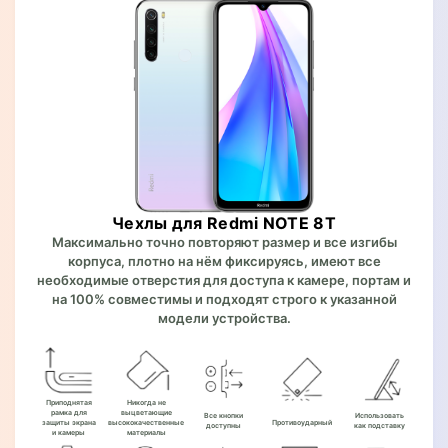
Чехлы для Redmi NOTE 8T
Максимально точно повторяют размер и все изгибы
корпуса, плотно на нём фиксируясь, имеют все
необходимые отверстия для доступа к камере, портам и
на 100% совместимы и подходят строго к указанной
модели устройства.
Приподнятая
Никогда не
рамка для
выцветающие
Все кнопки
Использовать
защиты экрана
высококачественные
Противоударный
доступны
как подставку
и камеры
материалы