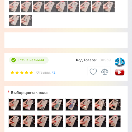
Есть в наличии
Код Товара:
00959
Отзывы:
(2)
*
Выбор цвета чехла