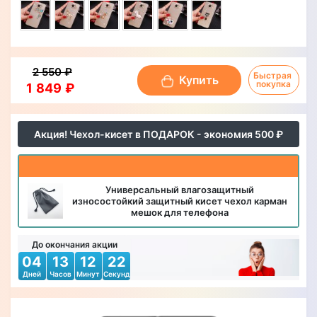
2 550 ₽
Быстрая 
Купить
покупка
1 849 ₽
Акция! Чехол-кисет в ПОДАРОК - экономия 500 ₽
Универсальный влагозащитный
износостойкий защитный кисет чехол карман
мешок для телефона
До окончания акции
04
13
12
19
Дней
Часов
Минут
Секунд