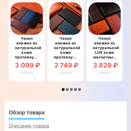
Чехол
Чехол
Чехол
книжка из
книжка из
книжка из
натуральной
натуральной
натуральной
кожи
кожи
LUX кожи
противоударный
противоударный
магнитный
магнитный
магнитный
противоударный
3 099 ₽
2 749 ₽
3 829 ₽
для Xiaomi
для Xiaomi
для Xiaomi
Mi 11 Ultra
Mi 11 Ultra
Mi 11 Ultra
3 699 ₽
3 349 ₽
4 899 ₽
"CRUCIS"
"LINEARIS"
"OSTRICH"
Обзор товара
Описание товара