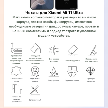
Чехлы для Xiaomi Mi 11 Ultra
Максимально точно повторяют размер и все изгибы
корпуса, плотно на нём фиксируясь, имеют все
необходимые отверстия для доступа к камере, портам и
на 100% совместимы и подходят строго к указанной
модели устройства.
Приподнятая
Никогда не
рамка для
выцветающие
Все кнопки
Использовать
защиты экрана
высококачественные
Противоударный
доступны
как подставку
и камеры
материалы
Качественная
Гарантия 12
Премиум
Гидрофобный
Ударопоглощение
кожа
недель
качество
Строго по
модели
Эргономичный
устройства