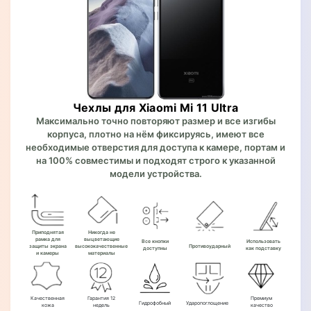
Чехлы для Xiaomi Mi 11 Ultra
Максимально точно повторяют размер и все изгибы
корпуса, плотно на нём фиксируясь, имеют все
необходимые отверстия для доступа к камере, портам и
на 100% совместимы и подходят строго к указанной
модели устройства.
Приподнятая
Никогда не
рамка для
выцветающие
Все кнопки
Использовать
защиты экрана
высококачественные
Противоударный
доступны
как подставку
и камеры
материалы
Качественная
Гарантия 12
Премиум
Гидрофобный
Ударопоглощение
кожа
недель
качество