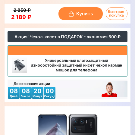
2 850 ₽
Быстрая 
Купить
покупка
2 189 ₽
Акция! Чехол-кисет в ПОДАРОК - экономия 500 ₽
Универсальный влагозащитный
износостойкий защитный кисет чехол карман
мешок для телефона
До окончания акции
08
08
19
57
Дней
Часов
Минут
Секунд