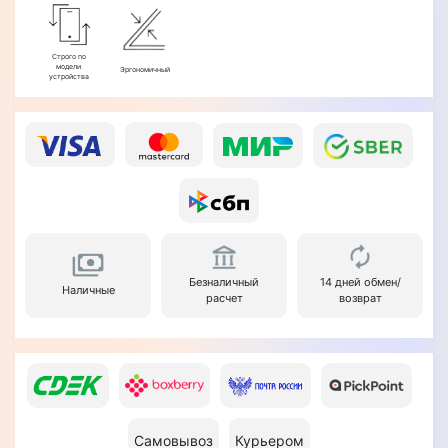
Строго по
модели
Эргономичный
устройства
Безналичный
14 дней обмен/
Наличные
расчет
возврат
Самовывоз
Курьером