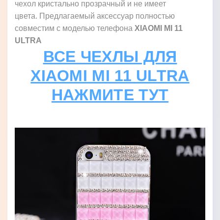
чехол кристально прозрачный и не имеет
цвета. Предлагаемый аксессуар полностью
совместим с моделью телефона
XIAOMI MI 11
ULTRA
ВСЕ ЧЕХЛЫ ДЛЯ
XIAOMI MI 11 ULTRA
НАЖМИТЕ ТУТ