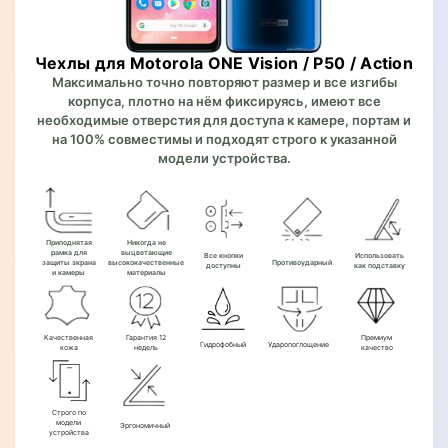
Чехлы для Motorola ONE Vision / P50 / Action
Максимально точно повторяют размер и все изгибы
корпуса, плотно на нём фиксируясь, имеют все
необходимые отверстия для доступа к камере, портам и
на 100% совместимы и подходят строго к указанной
модели устройства.
Приподнятая
Никогда не
рамка для
выцветающие
Все кнопки
Использовать
защиты экрана
высококачественные
Противоударный
доступны
как подставку
и камеры
материалы
Качественная
Гарантия 12
Премиум
Гидрофобный
Ударопоглощение
кожа
недель
качество
Строго по
модели
Эргономичный
устройства