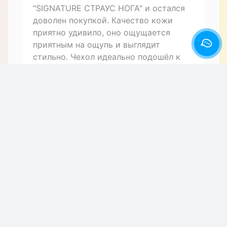
"SIGNATURE СТРАУС НОГА" и остался
доволен покупкой. Качество кожи
приятно удивило, оно ощущается
приятным на ощупь и выглядит
стильно. Чехол идеально подошёл к
моему смартфону, все отверстия
совпадают, кнопки нажимаются легко.
Заказ пришёл быстро, упакован был
аккуратно. Теперь мой телефон
выглядит элегантно и защищён от
повреждений. Рекомендую данный
чехол всем владельцам Motorola ONE
Vision / P50 / Action, вы не пожалеете о
покупке.
+ Написать отзыв