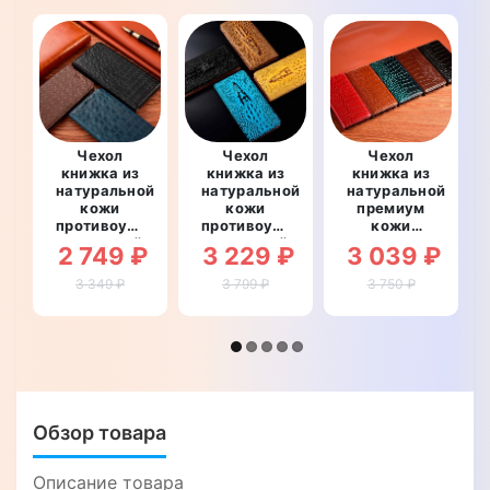
Чехол
Чехол
Чехол
книжка из
книжка из
книжка из
натуральной
натуральной
натуральной
кожи
кожи
премиум
противоударный
противоударный
кожи
магнитный
магнитный
противоударный
2 749 ₽
3 229 ₽
3 039 ₽
для
для
магнитный
Motorola
Motorola
для
3 349 ₽
3 799 ₽
3 750 ₽
ONE Vision
ONE Vision
Motorola
/ P50 /
/ P50 /
ONE Vision
Action
Action
/ P50 /
"LINEARIS"
"CROCO
Action
HEAD"
"CROCODILE"
Обзор товара
Описание товара