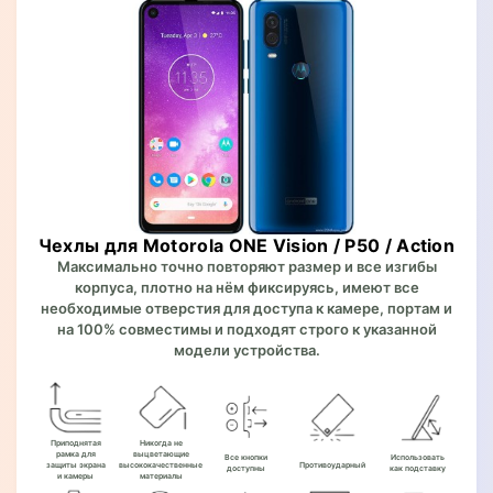
Чехлы для Motorola ONE Vision / P50 / Action
Максимально точно повторяют размер и все изгибы
корпуса, плотно на нём фиксируясь, имеют все
необходимые отверстия для доступа к камере, портам и
на 100% совместимы и подходят строго к указанной
модели устройства.
Приподнятая
Никогда не
рамка для
выцветающие
Все кнопки
Использовать
защиты экрана
высококачественные
Противоударный
доступны
как подставку
и камеры
материалы