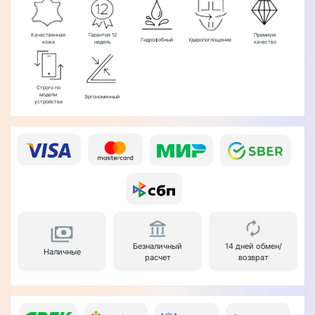
Качественная
Гарантия 12
Премиум
Гидрофобный
Ударопоглощение
кожа
недель
качество
Строго по
модели
Эргономичный
устройства
Безналичный
14 дней обмен/
Наличные
расчет
возврат