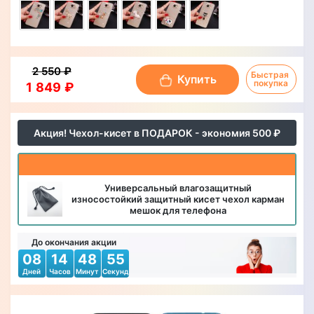
2 550 ₽
Быстрая 
Купить
покупка
1 849 ₽
Акция! Чехол-кисет в ПОДАРОК - экономия 500 ₽
Универсальный влагозащитный
износостойкий защитный кисет чехол карман
мешок для телефона
До окончания акции
08
14
48
52
Дней
Часов
Минут
Секунд