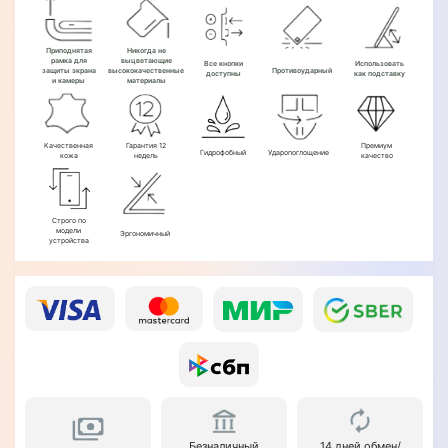
Приподнятая
Никогда не
рамка для
выцветающие
Все кнопки
Использовать
защиты экрана
высококачественные
Противоударный
доступны
как подставку
и камеры
материалы
Качественная
Гарантия 12
Премиум
Гидрофобный
Ударопоглощение
кожа
недель
качество
Строго по
модели
Эргономичный
устройства
Безналичный
14 дней обмен/