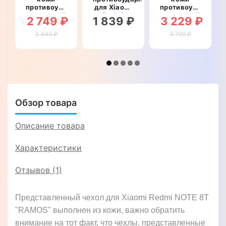
противоударный
для Xiaomi
противоударный
магнитный
Redmi
магнитный
2 749 ₽
1 839 ₽
3 229 ₽
для Xiaomi
NOTE 8T
для Xiaomi
Redmi
"WOODER"
Redmi
3 349 ₽
3 799 ₽
NOTE 8T
NOTE 8T
"TOROS"
"CROCO
HEAD"
Обзор товара
Описание товара
Характеристики
Отзывов (1)
Представленный чехол для Xiaomi Redmi NOTE 8T
"RAMOS" выполнен из кожи, важно обратить
внимание на тот факт, что чехлы, представленные