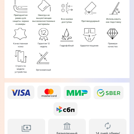
Приподнятая
Никогда не
рамка для
выцветающие
Все кнопки
Использовать
защиты экрана
высококачественные
Противоударный
доступны
как подставку
и камеры
материалы
Качественная
Гарантия 12
Премиум
Гидрофобный
Ударопоглощение
кожа
недель
качество
Строго по
модели
Эргономичный
устройства
Безналичный
14 дней обмен/