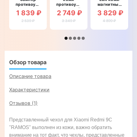
противоударный
противоударный
магнитный
со
магнитный
противоударный
1 839 ₽
2 749 ₽
3 829 ₽
вставкой
для Xiaomi
для Xiaomi
из
Redmi 9C
Redmi 9C
2 539 ₽
3 349 ₽
4 899 ₽
натуральной
"LEATHER
"ВАРАН"
кожи для
STONE"
Xiaomi
Redmi 9C
"GENUINE
LUX"
Обзор товара
Описание товара
Характеристики
Отзывов (1)
Представленный чехол для Xiaomi Redmi 9C
"RAMOS" выполнен из кожи, важно обратить
внимание на тот факт, что чехлы, представленные