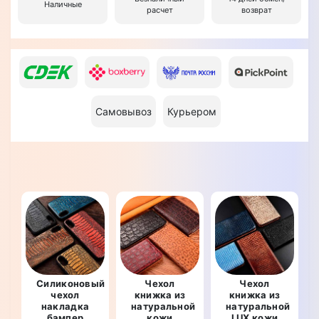
Наличные
расчет
возврат
Самовывоз
Курьером
Силиконовый
Чехол
Чехол
чехол
книжка из
книжка из
накладка
натуральной
натуральной
бампер
кожи
LUX кожи