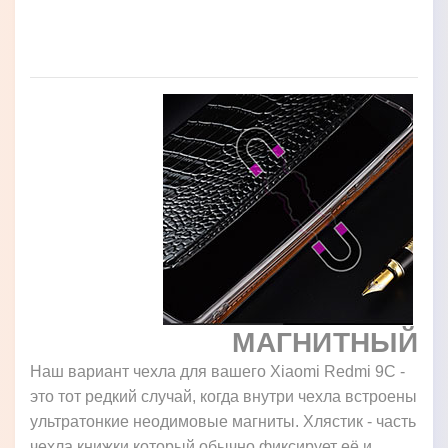
МАГНИТНЫЙ
Наш вариант чехла для вашего Xiaomi Redmi 9C -
это тот редкий случай, когда внутри чехла встроены
ультратонкие неодимовые магниты. Хлястик - часть
чехла книжки который обычно фиксирует её и