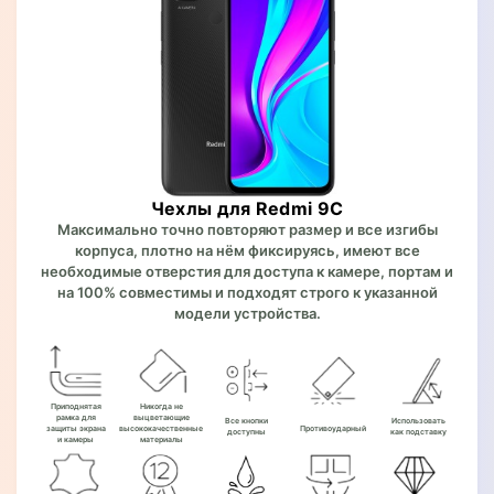
Чехлы для Redmi 9C
Максимально точно повторяют размер и все изгибы
корпуса, плотно на нём фиксируясь, имеют все
необходимые отверстия для доступа к камере, портам и
на 100% совместимы и подходят строго к указанной
модели устройства.
Приподнятая
Никогда не
рамка для
выцветающие
Все кнопки
Использовать
защиты экрана
высококачественные
Противоударный
доступны
как подставку
и камеры
материалы