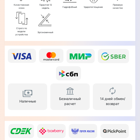
Качественная
Гарантия 12
Премиум
Гидрофобный
Ударопоглощение
кожа
недель
качество
Строго по
модели
Эргономичный
устройства
Безналичный
14 дней обмен/
Наличные
расчет
возврат