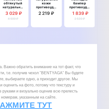
обтянутый
кожи
бампер
б
натуральной
противоударный
противоударный
про
кожей для
магнитный
со
3 029 ₽
2 219 ₽
1 839 ₽
1
OnePlus
для OnePlus
вставкой из
вст
Ace 2 / 11R
4 599 ₽
Ace 2 / 11R
натуральной
2 539 ₽
нат
"SIGNATURE
"CLASIC"
кожи для
ко
BULL"
OnePlus
O
Ace 2 / 11R
Ace
"GENUINE
"G
ВАРАН"
С
 Важно обратить внимание на тот факт, что
ти, т.е. получив чехол "BENTYAGA" Вы будете
те, выбираете одно, а приходит другое. Мы
и оценить на фото, потому что текстуру и
в руками и визуально оценив всю прелесть
 номерам, указанным на сайте.
НАЖМИТЕ ТУТ