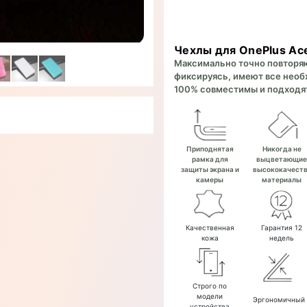
Чехлы для OnePlus Ace
Максимально точно повторяют
фиксируясь, имеют все необх
100% совместимы и подходят
Приподнятая
Никогда не
рамка для
выцветающи
защиты экрана и
высококачест
камеры
материалы
Качественная
Гарантия 12
кожа
недель
Строго по
модели
Эргономичный
устройства