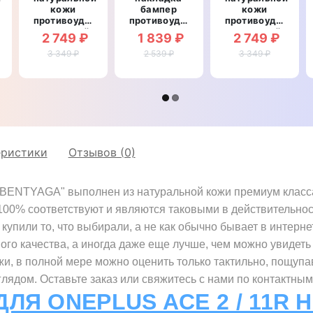
кожи
бампер
кожи
рный
противоударный
противоударный
противоударный
магнитный
со
магнитный
2 749 ₽
1 839 ₽
2 749 ₽
для OnePlus
вставкой из
для OnePlus
Ace 2 / 11R
3 349 ₽
натуральной
2 539 ₽
Ace 2 / 11R
3 349 ₽
"TOROS"
кожи для
"LEATHER
OnePlus
STONE"
Ace 2 / 11R
"GENUINE
РЕПТИЛИЯ"
еристики
Отзывов (0)
"BENTYAGA" выполнен из натуральной кожи премиум класса.
 100% соответствуют и являются таковыми в действительнос
купили то, что выбирали, а не как обычно бывает в интерне
ного качества, а иногда даже еще лучше, чем можно увидеть 
жи, в полной мере можно оценить только тактильно, пощупа
ядом. Оставьте заказ или свяжитесь с нами по контактным
ДЛЯ ONEPLUS ACE 2 / 11R 