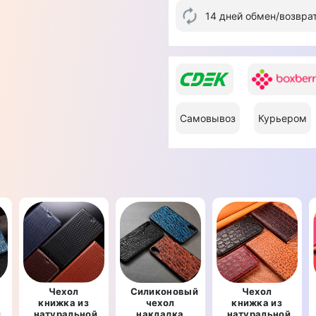
14 дней обмен/возвра
Самовывоз
Курьером
Чехол
Силиконовый
Чехол
книжка из
чехол
книжка из
й
натуральной
накладка
натуральной