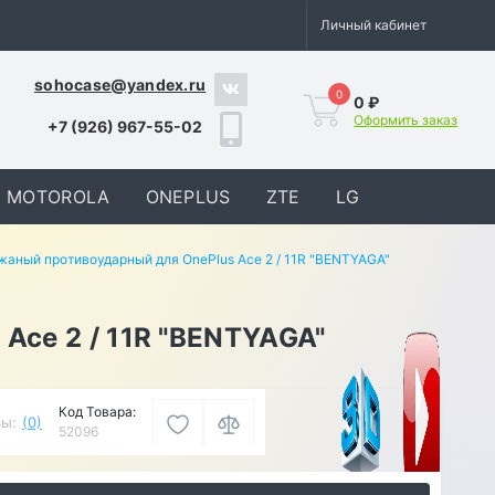
Личный кабинет
sohocase@yandex.ru
0
0 ₽
Оформить заказ
+7 (926) 967-55-02
MOTOROLA
ONEPLUS
ZTE
LG
жаный противоударный для OnePlus Ace 2 / 11R "BENTYAGA"
Ace 2 / 11R "BENTYAGA"
Код Товара:
ы:
(0)
52096