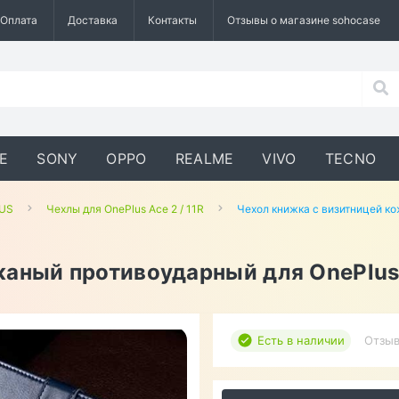
Оплата
Доставка
Контакты
Отзывы о магазине sohocase
E
SONY
OPPO
REALME
VIVO
TECNO
LUS
Чехлы для OnePlus Ace 2 / 11R
Чехол книжка с визитницей ко
аный противоударный для OnePlus 
Есть в наличии
Отзыв