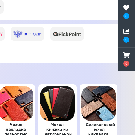
т
0
0
0
Чехол
Чехол
Силиконовый
Сил
накладка
книжка из
чехол
полностью
натуральной
накладка
на