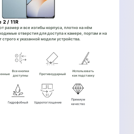
 2 / 11R
 размер и все изгибы корпуса, плотно на нём
одимые отверстия для доступа к камере, портам и на
 строго к указанной модели устройства.
е
Все кнопки
Использовать
венные
Противоударный
доступны
как подставку
Премиум
Гидрофобный
Ударопоглощение
качество