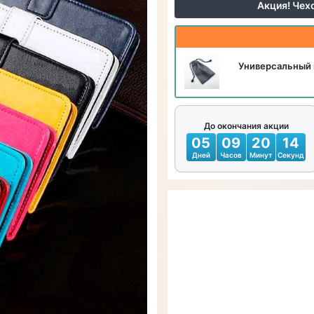
Акция! Чех
Универсальный 
До окончания акции
05
09
20
12
Дней
Часов
Минут
Секунд