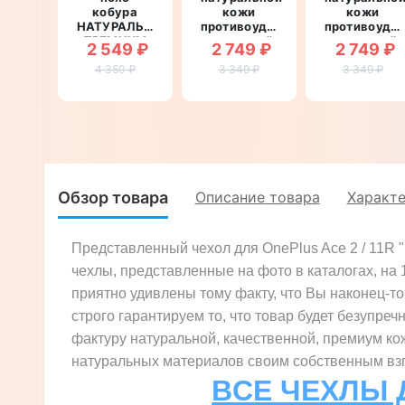
кобура
кожи
кожи
НАТУРАЛЬНАЯ
противоударный
противоуда
ПРЕМИУМ
магнитный
магнитный
2 549 ₽
2 749 ₽
2 749 ₽
КОЖА для
для OnePlus
для OnePlus
телефона
4 350 ₽
Ace 2 / 11R
3 349 ₽
Ace 2 / 11R
3 349 ₽
OnePlus
"CRUCIS"
"CROCO
Ace 2 / 11R
PAW"
"FLOTAR"
Обзор товара
Описание товара
Характ
Представленный чехол для OnePlus Ace 2 / 11R 
чехлы, представленные на фото в каталогах, на
приятно удивлены тому факту, что Вы наконец-то 
строго гарантируем то, что товар будет безупреч
фактуру натуральной, качественной, премиум ко
натуральных материалов своим собственным взгл
ВСЕ ЧЕХЛЫ 